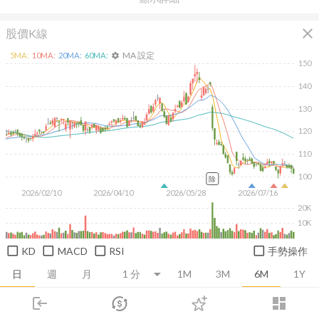
close
股價K線
MA 設定
5
MA:
10
MA:
20
MA:
60
MA:
settings
150
140
130
120
110
100
除
2026/02/10
2026/04/10
2026/05/28
2026/07/16
20K
10K
KD
MACD
RSI
手勢操作
日
週
月
1M
3M
6M
1Y
login
dashboard
推薦卡片
基本面
技術面
消息面
籌碼面
財務報
市場
追蹤
下單
交易
登入