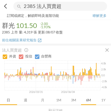
arrow_back_ios
search
群光
101.50
-1.93%
量:
4,319
張
訂閱或綁定，解鎖即時及進階功能
瞭解更多
群光
101.50
-2.00
-1.93%
2385
上市
量:
4,319
張
更新:
08/07 收盤
前往相關富果研究報告
open_in_new
close
法人買賣超
info_outline
外資
投信
自營商
4.0k
2.0k
0.0
-2.0k
-4.0k
2026/03/31
2026/06/04
日
週
月
1M
3M
6M
1Y
顯示詳細