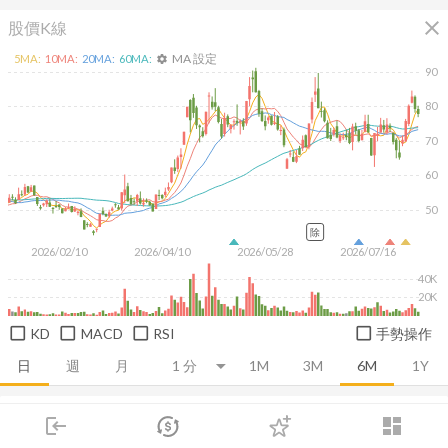
close
股價K線
MA 設定
5
MA:
10
MA:
20
MA:
60
MA:
settings
90
80
70
60
50
除
2026/02/10
2026/04/10
2026/05/28
2026/07/16
40K
20K
KD
MACD
RSI
手勢操作
日
週
月
1M
3M
6M
1Y
推薦卡片
基本面
技術面
消息面
籌碼面
財務報
login
dashboard
市場
追蹤
下單
交易
登入