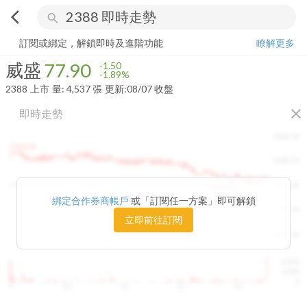
arrow_back_ios
search
威盛
77.90
-1.89%
量:
4,537
張
訂閱或綁定，解鎖即時及進階功能
瞭解更多
威盛
77.90
-1.50
-1.89%
2388
上市
量:
4,537
張
更新:
08/07 收盤
close
即時走勢
1482.50
1460.00
1448.75
1415.00
1420.00
綁定合作券商帳戶
或「訂閱任一方案」即可解鎖
1381.25
立即前往訂閱
1347.50
4,000
2,000
0
9
10
11
12
13