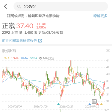
arrow_back_ios
search
正崴
37.40
+
1.08%
量:
1,450
張
訂閱或綁定，解鎖即時及進階功能
瞭解更多
正崴
37.40
+
0.40
1.08%
2392
上市
量:
1,450
張
更新:
08/06 收盤
前往相關富果研究報告
open_in_new
close
股價K線
MA 設定
5
MA:
10
MA:
20
MA:
60
MA:
settings
44
42
40
38
36
34
32
除
2026/02/09
2026/04/09
2026/05/27
2026/07/15
15K