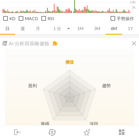
10K
5K
KD
MACD
RSI
手勢操作
日
週
月
1M
3M
6M
1Y
close
AI 分析與策略健檢
extension
價值
股利
趨勢
籌碼
波段
login
dashboard
市場
追蹤
下單
交易
登入