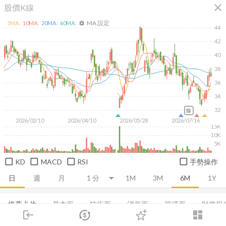
close
股價K線
MA 設定
5
MA:
10
MA:
20
MA:
60
MA:
settings
44
42
40
38
36
34
32
除
2026/02/10
2026/04/10
2026/05/28
2026/07/16
15K
10K
5K
KD
MACD
RSI
手勢操作
日
週
月
1M
3M
6M
1Y
推薦卡片
基本面
技術面
消息面
籌碼面
財務報
login
dashboard
市場
追蹤
下單
交易
登入
集保分布
董監持股
基本概況
股利政策
成長能力