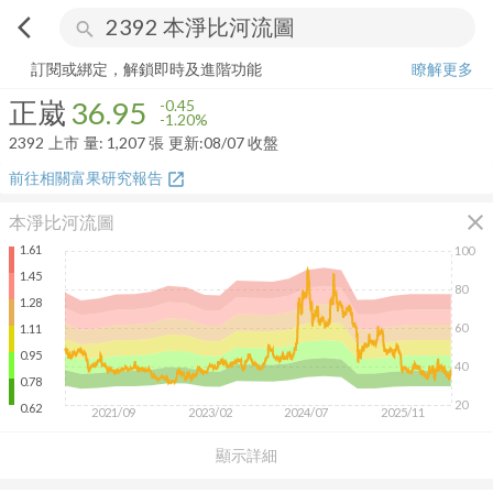
arrow_back_ios
search
正崴
36.95
-1.20%
量:
1,207
張
訂閱或綁定，解鎖即時及進階功能
瞭解更多
正崴
36.95
-0.45
-1.20%
2392
上市
量:
1,207
張
更新:
08/07 收盤
前往相關富果研究報告
open_in_new
close
本淨比河流圖
1.61
100
1.45
80
1.28
60
1.11
0.95
40
0.78
20
0.62
2021/09
2023/02
2024/07
2025/11
顯示詳細