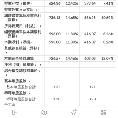
營業利益（損失）
624.36
12.42%
373.64
7.41%
營業外收入及支出
arrow_drop_down
繼續營業單位稅前淨利
736.13
14.65%
536.28
10.64%
（淨損）
所得稅費用（利益）
arrow_drop_down
繼續營業單位本期淨利
593.00
11.80%
416.07
8.26%
（淨損）
本期淨利（淨損）
593.00
11.80%
416.07
8.26%
其他綜合損益（淨額）
arrow_drop_down
本期綜合損益總額
726.57
14.46%
608.08
12.07%
淨利（損）歸屬於：
arrow_drop_down
綜合損益總額歸屬於：
arrow_drop_down
基本每股盈餘
arrow_drop_down
基本每股盈餘合計
1.32
0.91
稀釋每股盈餘
arrow_drop_down
稀釋每股盈餘合計
1.30
0.90
電子書
2025Q1
2026Q1
(彙總表:
2026
/
2025
)
login
dashboard
市場
追蹤
下單
交易
登入
*本表單季財報所揭示之數字系由當季累積數值減去上季累積數值計算，可能與公司單季