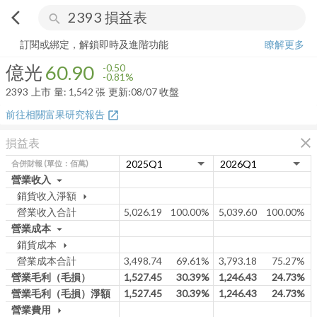
arrow_back_ios
search
億光
60.90
-0.81%
量:
1,542
張
訂閱或綁定，解鎖即時及進階功能
瞭解更多
億光
60.90
-0.50
-0.81%
2393
上市
量:
1,542
張
更新:
08/07 收盤
前往相關富果研究報告
open_in_new
close
損益表
合併財報
(單位：佰萬)
營業收入
arrow_drop_down
銷貨收入淨額
arrow_drop_down
營業收入合計
5,026.19
100.00%
5,039.60
100.00%
營業成本
arrow_drop_down
銷貨成本
arrow_drop_down
營業成本合計
3,498.74
69.61%
3,793.18
75.27%
營業毛利（毛損）
1,527.45
30.39%
1,246.43
24.73%
營業毛利（毛損）淨額
1,527.45
30.39%
1,246.43
24.73%
營業費用
arrow_drop_down