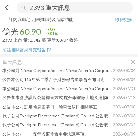
arrow_back_ios
search
億光
60.90
-0.81%
量:
1,542
張
訂閱或綁定，解鎖即時及進階功能
瞭解更多
億光
60.90
-0.50
-0.81%
2393
上市
量:
1,542
張
更新:
08/07 收盤
前往相關富果研究報告
open_in_new
close
重大訊息
本公司對 Nichia Corporation and Nichia America Corporation 提出專利侵權訴訟（補充文書案號）
2026/08/04
公告本公司115年第二季合併財務報告董事會召開日期
2026/08/04
本公司對 Nichia Corporation and Nichia America Corporation 提出專利侵權訴訟
2026/07/31
公告董事會決議以公開標售方式 處分銅鑼廠土地及建物(含附屬設備)
2026/07/13
公告本公司訂定除息基準日、除息發放日相關事宜
2026/07/08
代子公司Everlight Electronics (Thailand) Co.,Ltd.公告取得建廠用地-更正
2026/07/03
代子公司Everlight Electronics (Thailand) Co.,Ltd.公告取得建廠用地
2026/07/02
公告本公司一一五年股東常會重要決議事項。
2026/06/09