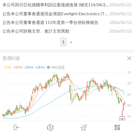
本公司與日亞化德國專利訴訟案後續進展 (補充114/04/25重大訊息)
2026/05/22
公告本公司董事會通過現金增資Everlight Electronics (Thailand) Co.,Ltd.
2026/05/13
公告本公司董事會通過 115年度第一季合併財務報告
2026/05/13
公告本公司財務主管、會計主管異動
2026/05/13
1
»
close
股價K線
MA 設定
5
MA:
10
MA:
20
MA:
60
MA:
settings
75
70
65
60
55
除
2026/02/10
2026/04/10
2026/05/28
2026/07/16
login
dashboard
市場
追蹤
下單
交易
登入
10K