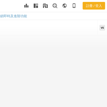
2393 PEG 計
leaderboard
public
phone_iphone
註冊 / 登入
算機
2393 PEG 計算機
解鎖即時及進階功能
VS