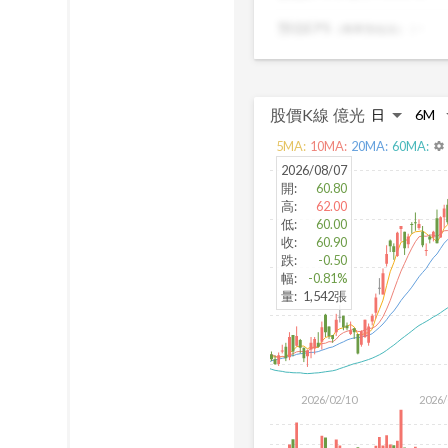
出真正被低估的
預估EPS
:
-
（簡單預估法）
股價K線
億光
5
MA:
10
MA:
20
MA:
60
MA:
settings
2026/08/07
開
:
60.80
高
:
62.00
低
:
60.00
收
:
60.90
跌
:
-0.50
幅
:
-0.81%
量
:
1,542張
2026/02/10
2026/