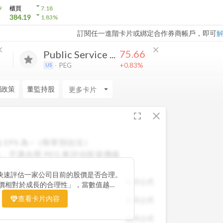
arrow_drop_down
9
櫃買
7.18
arrow_drop_down
384.19
1.83
%
訂閱任一進階卡片或綁定合作券商帳戶，即可
ose
close
75.66
Public Service ...
+0.83%
PEG
US
利政策
董監持股
arrow_drop_down
fullscreen
close
 EPS 為
-
（簡單預估法）
，不適合用 PEG 來評估投資價值
快速評估一家公司目前的股價是否合理。
顯示公式
股價相對於成長的合理性」，當數值越
票價格尚未充分反映公司未來的獲利成長
查看卡片內容
顯示公式
引力。 卡片同時顯示預估 EPS、年增
助你從成長與估值兩個角度雙重判斷，找
顯示公式