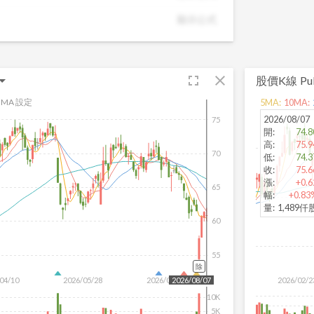
潛力股，讓投資決策更有依據。
顯示公式
fullscreen
close
股價K線
Pu
MA 設定
5
MA:
10
MA:
2026/08/07
75
開
:
74.8
高
:
75.9
70
低
:
74.3
收
:
75.6
漲
:
+0.6
65
幅
:
+0.83
量
:
1,489仟
60
55
除
04/10
2026/05/28
2026/07/16
2026/02/2
2026/08/07
10K
5K