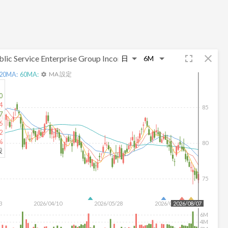
fullscreen
close
blic Service Enterprise Group Incorporated
20
MA:
60
MA:
MA 設定
settings
0
4
85
7
6
2
%
80
股
75
3
2026/04/10
2026/05/28
2026/07/16
2026/08/07
6M
4M