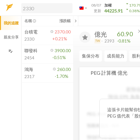
arrow_drop_down
08/07
加權
170.7
arrow_drop_down
arrow_drop_down
解鎖即時行情及進階功能
44225.91
更新
0.38
%
「綁定合作券商帳戶」或「訂閱任一
chevron_left
名稱
漲跌幅
info_outline
我的追蹤
方案」，即可解鎖以下功能：
即時行情
cl
台積電
2370.00
60.90
億光
即時市況與排行
親友分享
+0.21%
2330
-0.81%
2393
TW
到價通知
成交金額熱力圖
聯發科
3900.00
edit_note
集保分布
成長能力
股
-0.51%
2454
前往方案訂閱
如何綁定合作券商
鴻海
260.00
PEG 計算機
億光
-1.70%
2317
若預估
預估 EPS
為負
這張卡片能幫你
PEG :
N/A
PEG 值代表「
低，通常表示股
預期本益比 :
N/A
潛力，具備投資吸
率與本益比，幫
預估EPS年增率 :
0.00
%