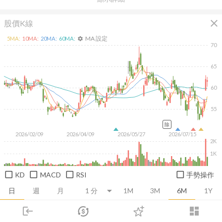
close
股價K線
MA 設定
5
MA:
10
MA:
20
MA:
60
MA:
settings
70
65
60
55
除
2026/02/09
2026/04/09
2026/05/27
2026/07/15
2K
1K
KD
MACD
RSI
手勢操作
日
週
月
1M
3M
6M
1Y
login
dashboard
推薦卡片
基本面
技術面
消息面
籌碼面
財務報
市場
追蹤
下單
交易
登入