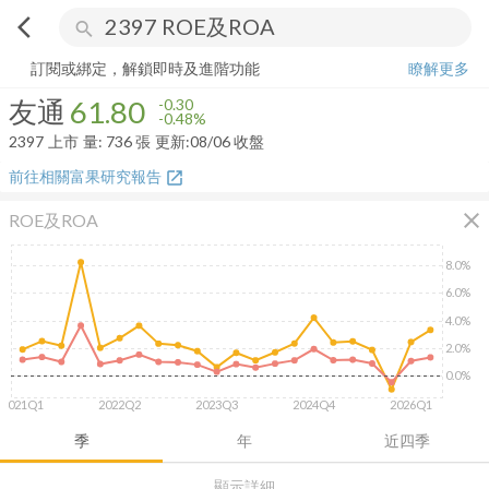
arrow_back_ios
search
友通
61.80
-0.48%
量:
736
張
訂閱或綁定，解鎖即時及進階功能
瞭解更多
友通
61.80
-0.30
-0.48%
2397
上市
量:
736
張
更新:
08/06 收盤
前往相關富果研究報告
open_in_new
close
ROE及ROA
8.0%
6.0%
4.0%
2.0%
0.0%
2021Q1
2022Q2
2023Q3
2024Q4
2026Q1
季
年
近四季
顯示詳細