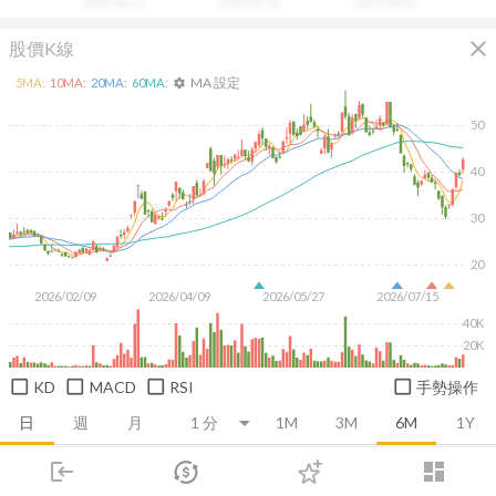
2025/06/16
2025/07/31
2025/09/16
close
股價K線
MA 設定
5
MA:
10
MA:
20
MA:
60
MA:
settings
50
40
30
20
2026/02/09
2026/04/09
2026/05/27
2026/07/15
40K
20K
KD
MACD
RSI
手勢操作
日
週
月
1M
3M
6M
1Y
login
dashboard
推薦卡片
基本面
技術面
消息面
籌碼面
財務報
市場
追蹤
下單
交易
登入