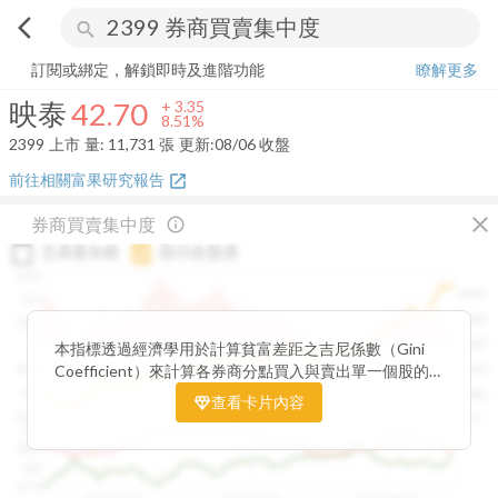
arrow_back_ios
search
映泰
42.70
+
8.51%
量:
11,731
張
訂閱或綁定，解鎖即時及進階功能
瞭解更多
映泰
42.70
+
3.35
8.51%
2399
上市
量:
11,731
張
更新:
08/06 收盤
前往相關富果研究報告
open_in_new
close
券商買賣集中度
info_outline
交易量加權
顯示收盤價
0.15
1400
0.1
1300
0.05
1200
0
本指標透過經濟學用於計算貧富差距之吉尼係數（Gini
Coefficient）來計算各券商分點買入與賣出單一個股的
-0.05
1100
集中程度。可做為籌碼面分析的一個重要參考。
-0.1
1000
查看卡片內容
-0.15
900
0.9
0.85
0.8
0.75