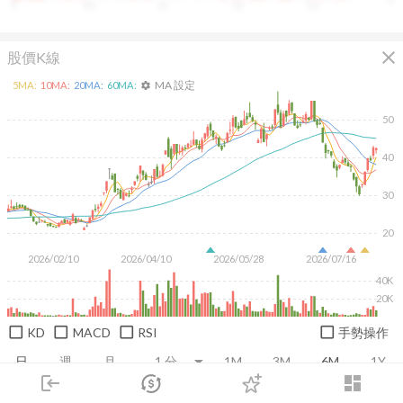
9
10
11
12
13
close
股價K線
MA 設定
5
MA:
10
MA:
20
MA:
60
MA:
settings
50
40
30
20
2026/02/10
2026/04/10
2026/05/28
2026/07/16
40K
20K
KD
MACD
RSI
手勢操作
日
週
月
1M
3M
6M
1Y
login
dashboard
市場
追蹤
下單
交易
登入