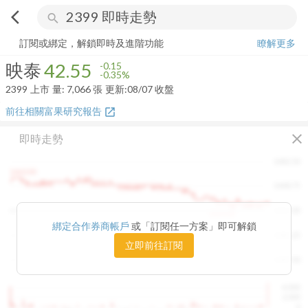
arrow_back_ios
search
映泰
42.55
-0.35%
量:
7,066
張
訂閱或綁定，解鎖即時及進階功能
瞭解更多
映泰
42.55
-0.15
-0.35%
2399
上市
量:
7,066
張
更新:
08/07 收盤
前往相關富果研究報告
open_in_new
close
即時走勢
1482.50
1460.00
1448.75
1415.00
1420.00
綁定合作券商帳戶
或「訂閱任一方案」即可解鎖
1381.25
立即前往訂閱
1347.50
4,000
2,000
0