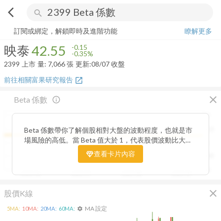
arrow_back_ios
search
映泰
42.55
-0.35%
量:
7,066
張
訂閱或綁定，解鎖即時及進階功能
瞭解更多
映泰
42.55
-0.15
-0.35%
2399
上市
量:
7,066
張
更新:
08/07 收盤
前往相關富果研究報告
open_in_new
close
Beta 係數
info_outline
2
Beta 係數帶你了解個股相對大盤的波動程度，也就是市
1.5
場風險的高低。當 Beta 值大於 1，代表股價波動比大盤
1
更劇烈，屬於高風險高報酬型；若 Beta 值小於 1，則表
查看卡片內容
0.5
示波動相對穩定，抗跌性較強。透過觀察 Beta 值的變化
趨勢，你能判斷公司股價在不同市場階段的敏感度，進一
0
2025/06
2025/07
2025/08
2025/09
步衡量投資組合的整體風險與潛在報酬。
close
股價K線
MA 設定
5
MA:
10
MA:
20
MA:
60
MA:
settings