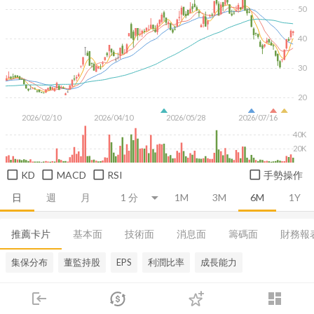
50
40
30
20
2026/02/10
2026/04/10
2026/05/28
2026/07/16
40K
20K
KD
MACD
RSI
手勢操作
日
週
月
1M
3M
6M
1Y
推薦卡片
基本面
技術面
消息面
籌碼面
財務報
集保分布
董監持股
EPS
利潤比率
成長能力
login
dashboard
市場
追蹤
下單
交易
登入