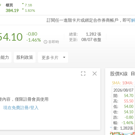
arrow_drop_down
9
櫃買
7.18
arrow_drop_down
384.19
1.83
%
訂閱任一進階卡片或綁定合作券商帳戶，即可
54.10
-0.80
總量:
1,282
張
-1.46%
更新:
08/07 收盤
非即時
長能力
股利政策
arrow_drop_down
fullscreen
close
股價K線
5
MA:
10
MA:
2026/08/07
開
:
54.70
整內容，僅限註冊會員使用
高
:
55.50
低
:
54.00
現在免費註冊/登入
收
:
54.10
跌
:
-0.80
幅
:
-1.46%
量
:
1,282張