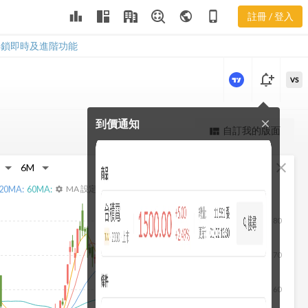
2402 股價走
leaderboard
public
phone_iphone
註冊 / 登入
勢
2402 股價走勢
解鎖即時及進階功能
notification_add
VS
到價通知
close
更強大的進階價量圖表
自訂我的版面
view_quilt
完整內容，僅限註冊會員使用
fullscreen
close
註冊/登入解鎖
20
MA:
60
MA:
MA 設定
settings
80
70
60