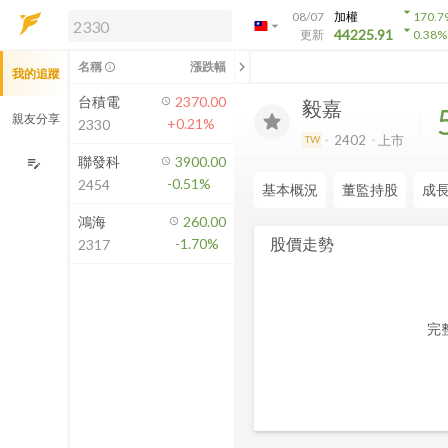
arrow_drop_down
08/07
加權
170.7
arrow_drop_down
arrow_drop_down
解鎖即時行情及進階功能
44225.91
更新
0.38
%
「綁定合作券商帳戶」或「訂閱任一
chevron_left
名稱
漲跌幅
info_outline
我的追蹤
方案」，即可解鎖以下功能：
即時行情
台積電
2370.00
毅嘉
即時市況與排行
親友分享
+0.21%
2330
到價通知
2402
上市
TW
成交金額熱力圖
聯發科
3900.00
edit_note
-0.51%
2454
前往方案訂閱
基本概況
董監持股
成
如何綁定合作券商
鴻海
260.00
股價走勢
-1.70%
2317
完