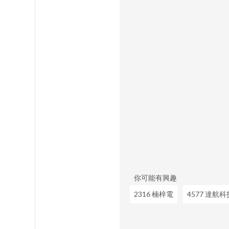
你可能有興趣
2316 楠梓電
4577 達航科