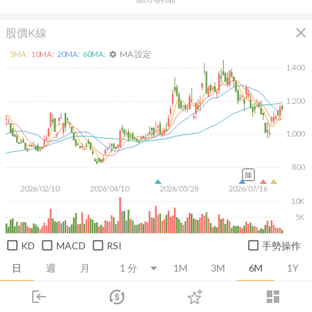
close
股價K線
MA 設定
5
MA:
10
MA:
20
MA:
60
MA:
settings
1,400
1,200
1,000
800
除
2026/02/10
2026/04/10
2026/05/28
2026/07/16
10K
5K
KD
MACD
RSI
手勢操作
日
週
月
1M
3M
6M
1Y
login
dashboard
推薦卡片
基本面
技術面
消息面
籌碼面
財務報
市場
追蹤
下單
交易
登入