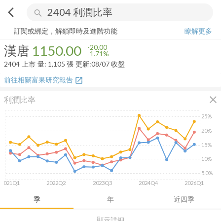
arrow_back_ios
search
漢唐
1150.00
-1.71%
量:
1,105
張
訂閱或綁定，解鎖即時及進階功能
瞭解更多
漢唐
1150.00
-20.00
-1.71%
2404
上市
量:
1,105
張
更新:
08/07 收盤
前往相關富果研究報告
open_in_new
close
利潤比率
25%
20%
15%
10%
5.0%
2021Q1
2022Q2
2023Q3
2024Q4
2026Q1
季
年
近四季
顯示詳細