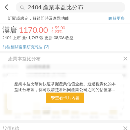
arrow_back_ios
search
漢唐
1170.00
+
4.93%
量:
1,767
張
訂閱或綁定，解鎖即時及進階功能
瞭解更多
漢唐
1170.00
+
55.00
4.93%
2404
上市
量:
1,767
張
更新:
08/06 收盤
前往相關富果研究報告
open_in_new
close
產業本益比分布
產業類別
分類項目
產業本益比幫你快速掌握產業估值全貌。透過視覺化的本
40
益比分布圖，你可以清楚看出同產業公司之間的估值落
30
差，了解哪些股票相對被低估、哪些可能已偏貴。從中位
查看卡片內容
20
數、本益比範圍到個別公司位置，卡片讓你一眼辨識產業
整體的合理價帶。無論你想評估一家公司是否具吸引力，
10
中位數
或是找出估值落後的潛力股，這張卡片都能幫你用數據看
19.87
0
0~5
10~15
20~25
30~35
40~45
50以上
見機會，做出更精準的投資判斷。
close
股價K線