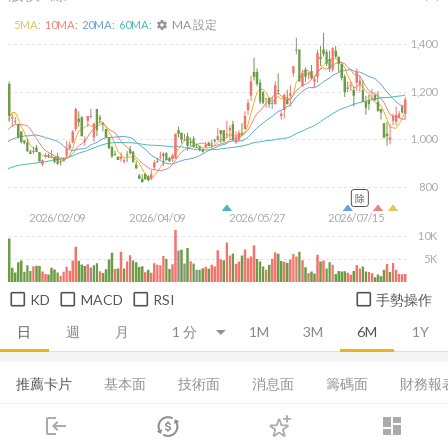
MA 設定
5
MA:
10
MA:
20
MA:
60
MA:
settings
1,400
1,200
1,000
800
除
2026/02/09
2026/04/09
2026/05/27
2026/07/15
10K
5K
KD
MACD
RSI
手勢操作
日
週
月
1M
3M
6M
1Y
推薦卡片
基本面
技術面
消息面
籌碼面
財務報
login
dashboard
當日主力券商
融資融券
集保分布
董監持股
基本概況
市場
追蹤
下單
交易
登入