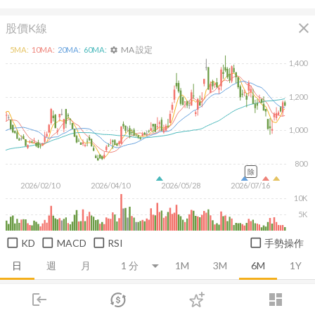
close
股價K線
MA 設定
5
MA:
10
MA:
20
MA:
60
MA:
settings
1,400
1,200
1,000
800
除
2026/02/10
2026/04/10
2026/05/28
2026/07/16
10K
5K
KD
MACD
RSI
手勢操作
日
週
月
1M
3M
6M
1Y
login
dashboard
推薦卡片
基本面
技術面
消息面
籌碼面
財務報
市場
追蹤
下單
交易
登入