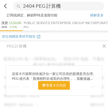
arrow_back_ios
search
訂閱或綁定，解鎖即時及進階功能
瞭解更多
漢唐
1150.00
PUBLIC SERVICE ENTERPRISE GROUP INCORPORA
2404
-1.71%
PEG
前往相關富果研究報告
open_in_new
close
PEG 計算機
若預估 EPS 為
-
（簡單預估法）
，
預估 EPS
為負，不適合
用 PEG 來評估投資價值
這張卡片能幫你快速評估一家公司目前的股價是否合理。
PEG :
N/A
顯示公式
PEG 值代表「股價相對於成長的合理性」，當數值越
低，通常表示股票價格尚未充分反映公司未來的獲利成長
查看卡片內容
預期本益比 :
N/A
顯示公式
潛力，具備投資吸引力。 卡片同時顯示預估 EPS、年增
率與本益比，幫助你從成長與估值兩個角度雙重判斷，找
預估EPS年增率 :
0.00
%
顯示公式
出真正被低估的潛力股，讓投資決策更有依據。
預估EPS
:
-
顯示公式
（簡單預估法）