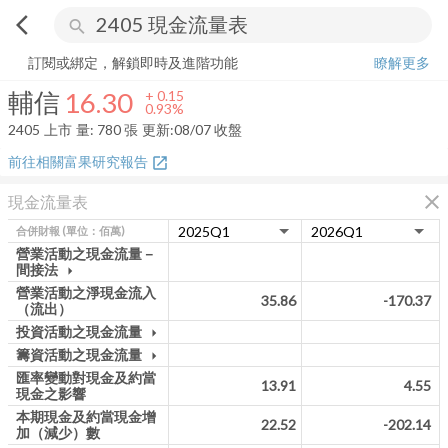
arrow_back_ios
search
輔信
16.30
+
0.93%
量:
780
張
訂閱或綁定，解鎖即時及進階功能
瞭解更多
輔信
16.30
+
0.15
0.93%
2405
上市
量:
780
張
更新:
08/07 收盤
前往相關富果研究報告
open_in_new
close
現金流量表
合併財報
(單位：佰萬)
營業活動之現金流量－
間接法
arrow_drop_down
營業活動之淨現金流入
35.86
-170.37
（流出）
投資活動之現金流量
arrow_drop_down
籌資活動之現金流量
arrow_drop_down
匯率變動對現金及約當
13.91
4.55
現金之影響
本期現金及約當現金增
22.52
-202.14
加（減少）數