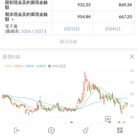
期初現金及約當現金餘
932.33
869.34
額
期末現金及約當現金餘
954.84
667.20
額
arrow_drop_down
電子書
2025Q1
2026Q1
(彙總表:
2026
/
2025
)
顯示詳細
close
股價K線
MA 設定
5
MA:
10
MA:
20
MA:
60
MA:
settings
22
20
18
16
14
除
2026/02/10
2026/04/10
2026/05/28
2026/07/16
login
dashboard
40K
市場
追蹤
下單
交易
登入
20K