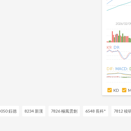
2026/02/0
K9:
D9:
DIF:
MACD:
KD
3050 鈺德
8234 新漢
7826 極風雲創
6548 長科*
7812 稜