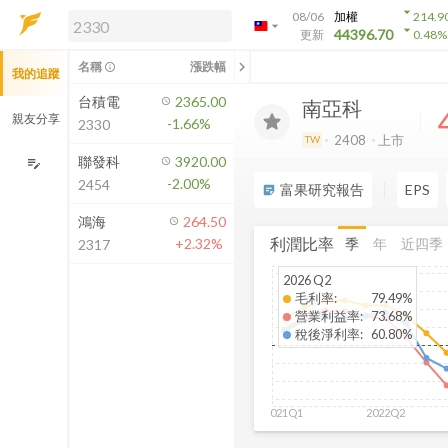
arrow_drop_down
08/06
加權
214.9
arrow_drop_down
arrow_drop_down
解鎖即時行情及進階功能
44396.70
更新
0.48
%
「綁定合作券商帳戶」或「訂閱任一
chevron_left
名稱
漲跌幅
info_outline
我的追蹤
方案」，即可解鎖以下功能：
即時行情
台積電
2365.00
南亞科
即時市況與排行
親友分享
-1.66%
2330
到價通知
2408
上市
TW
成交金額熱力圖
聯發科
3920.00
edit_note
-2.00%
2454
前往方案訂閱
富果研究報告
EPS
sticky_note_2
如何綁定合作券商
鴻海
264.50
利潤比率
季
年
近四季
+2.32%
2317
2026 Q2
毛利率
:
79.49%
營業利益率
:
73.68%
稅後淨利率
:
60.80%
2021Q1
2022Q2