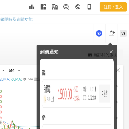
2408 利潤比
leaderboard
public
phone_iphone
註冊 / 登入
率
2408 利潤比率
解鎖即時及進階功能
notification_add
VS
到價通知
close
更強大的進階價量圖表
自訂我的版面
view_quilt
完整內容，僅限註冊會員使用
fullscreen
close
註冊/登入解鎖
20
MA:
60
MA:
MA 設定
settings
500
0
0
0
400
0
0
%
300
張