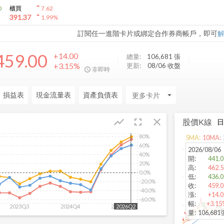
arrow_drop_up
0
櫃買
7.62
arrow_drop_up
391.37
1.99
%
訂閱任一進階卡片或綁定合作券商帳戶，即可
459.00
+14.00
總量:
106,681
張
+3.15%
更新:
08/06 收盤
非即時
損益表
現金流量表
資產負債表
arrow_drop_down
fullscreen
close
show_chart
股價K線
80%
5
MA:
10
MA:
60%
2026/08/06
40%
開
:
441.0
20%
高
:
462.5
0.0%
低
:
436.0
-20.0%
收
:
459.0
-40.0%
漲
:
+14.0
-60.0%
幅
:
+3.15
2023Q3
2024Q4
2026Q1
2026Q2
量
:
106,681