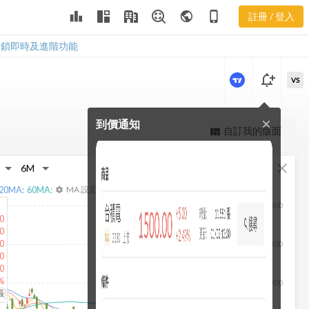
2408 本淨比
leaderboard
public
phone_iphone
註冊 / 登入
河流圖
2408 本淨比河流圖
解鎖即時及進階功能
notification_add
VS
到價通知
close
更強大的進階價量圖表
自訂我的版面
view_quilt
完整內容，僅限註冊會員使用
fullscreen
close
註冊/登入解鎖
20
MA:
60
MA:
MA 設定
settings
500
0
0
0
400
0
0
%
300
張