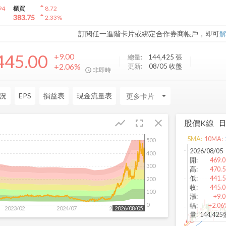
arrow_drop_up
94
櫃買
8.72
arrow_drop_up
383.75
2.33
%
訂閱任一進階卡片或綁定合作券商帳戶，即可
445.00
+9.00
總量:
144,425
張
+2.06%
更新:
08/05 收盤
非即時
況
EPS
損益表
現金流量表
arrow_drop_down
fullscreen
close
show_chart
股價K線
5
MA:
10
MA:
500
2026/08/05
400
開
:
469.0
300
高
:
470.5
低
:
441.5
200
收
:
445.0
100
漲
:
+9.0
0
幅
:
+2.06
2023/02
2024/07
2025/11
2026/08/05
量
:
144,425