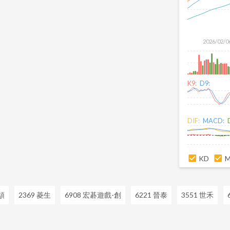
2026/02/0
K9:
D9:
DIF:
MACD:
KD
頡
2369 菱生
6908 宏碁遊戲-創
6221 晉泰
3551 世禾