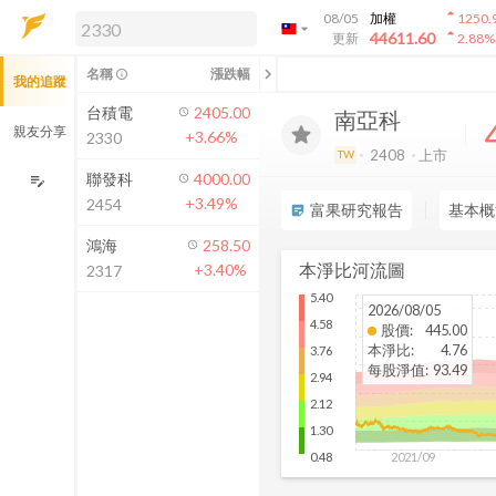
arrow_drop_up
08/05
加權
1250.
arrow_drop_down
arrow_drop_up
解鎖即時行情及進階功能
44611.60
更新
2.88
%
「綁定合作券商帳戶」或「訂閱任一
chevron_left
名稱
漲跌幅
info_outline
我的追蹤
方案」，即可解鎖以下功能：
即時行情
台積電
2405.00
南亞科
即時市況與排行
親友分享
+3.66%
2330
到價通知
2408
上市
TW
成交金額熱力圖
聯發科
4000.00
edit_note
+3.49%
2454
前往方案訂閱
富果研究報告
基本概
sticky_note_2
如何綁定合作券商
鴻海
258.50
本淨比河流圖
+3.40%
2317
5.40
2026/08/05
4.58
股價
:
445.00
本淨比
:
4.76
3.76
每股淨值
:
93.49
2.94
2.12
1.30
2021/09
0.48