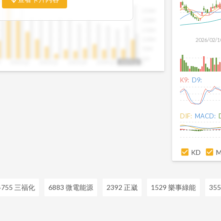
比例，你可以判斷企業手中訂單是否穩定
250M
是否正在累積。當合約負債持續上升時，
200M
幾季的營收與獲利將同步走強。這張卡片
150M
反應前，就能搶先洞察企業的成長訊號。
100M
2026/02/1
50M
0.0
3
2022Q2
2023Q1
2023Q4
2024Q3
2025Q2
2025Q2
K9:
D9:
DIF:
MACD:
KD
4755 三福化
6883 微電能源
2392 正崴
1529 樂事綠能
35