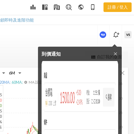
2409 合約負
leaderboard
public
phone_iphone
註冊 / 登入
債
2409 合約負債
解鎖即時及進階功能
notification_add
VS
到價通知
close
更強大的進階價量圖表
自訂我的版面
view_quilt
完整內容，僅限註冊會員使用
fullscreen
close
註冊/登入解鎖
20
MA:
60
MA:
MA 設定
settings
35
5
30
0
0
5
25
0
%
張
20