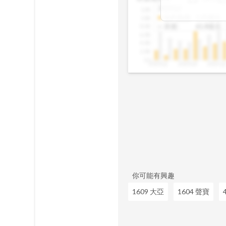
佔資產、股本的
2025Q2
12B
成長、營收動能
合約負債
:
1.01億元
10B
往往意味著未來
存貨
:
61.8億元
8.0B
讓你在市場還沒
6.0B
4.0B
2.0B
0.0
2020Q1
2020Q4
2021Q
你可能有興趣
1609 大亞
1604 聲寶