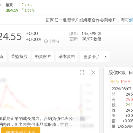
arrow_drop_down
9
櫃買
7.18
arrow_drop_down
384.19
1.83
%
訂閱任一進階卡片或綁定合作券商帳戶，即可
24.55
+0.00
總量:
145,598
張
+0.00%
更新:
08/07 收盤
非即時
況
董監持股
融資融券
基本資料
arrow_drop_down
fullscreen
close
股價K線
比例
5
MA:
10
MA:
2%
2026/08/07
1.5%
開
:
24.5
高
:
25.0
1%
低
:
24.1
0.5%
收
:
24.5
漲
:
+0.0
0%
前看見企業的成長潛力。合約負債代表公
3
2022Q2
2023Q1
2023Q4
2024Q3
2025Q2
2025Q2
幅
:
+0.00
戶的錢，但尚未交付產品或服務，往往是
與存貨比較
YoY
量
:
145,598
指標。透過觀察合約負債的季度變化與其
YoY
查看卡片內容