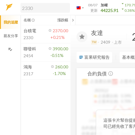
arrow_drop_down
08/07
加權
170.7
arrow_drop_down
arrow_drop_down
解鎖即時行情及進階功能
44225.91
更新
0.38
%
「綁定合作券商帳戶」或「訂閱任一
chevron_left
名稱
漲跌幅
info_outline
我的追蹤
方案」，即可解鎖以下功能：
即時行情
台積電
2370.00
友達
即時市況與排行
親友分享
+0.21%
2330
到價通知
2409
上市
TW
成交金額熱力圖
聯發科
3900.00
edit_note
-0.51%
2454
前往方案訂閱
富果研究報告
基本概
sticky_note_2
如何綁定合作券商
鴻海
260.00
合約負債
-1.70%
info_outline
2317
占資產比例
占股本
2025Q2
占資產比例
:
0.34%
占股本比例
:
0.70%
這張卡片幫你提
2020Q1
2020Q4
2021Q
司已經先收了客
合約負債成長率
QoQ
未來營收的先行
存貨成長率
QoQ