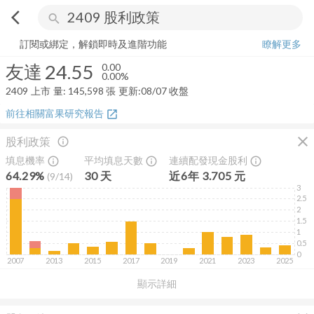
arrow_back_ios
search
友達
24.55
0.00%
量:
145,598
張
訂閱或綁定，解鎖即時及進階功能
瞭解更多
友達
24.55
0.00
0.00%
2409
上市
量:
145,598
張
更新:
08/07 收盤
前往相關富果研究報告
open_in_new
close
股利政策
info_outline
填息機率
平均填息天數
連續配發現金股利
info_outline
info_outline
info_outline
64.29%
30
天
近
6
年
3.705
元
(
9
/
14
)
3
2.5
2
1.5
1
0.5
0
2007
2013
2015
2017
2019
2021
2023
2025
顯示詳細