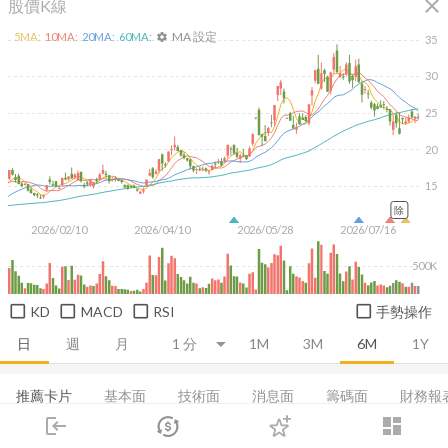
close
股價K線
MA 設定
5
MA:
10
MA:
20
MA:
60
MA:
settings
35
30
25
20
15
除
2026/02/10
2026/04/10
2026/05/28
2026/07/16
500K
KD
MACD
RSI
手勢操作
日
週
月
1M
3M
6M
1Y
推薦卡片
基本面
技術面
消息面
籌碼面
財務報
login
dashboard
集保分布
董監持股
基本資料
利潤比率
成長能力
市場
追蹤
下單
交易
登入