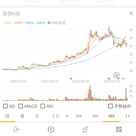
2025/06/16
2025/07/31
2025/09/16
close
股價K線
MA 設定
5
MA:
10
MA:
20
MA:
60
MA:
settings
65
60
55
50
45
40
除
2026/02/10
2026/04/10
2026/05/28
2026/07/16
3K
2K
1K
KD
MACD
RSI
手勢操作
日
週
月
1M
3M
6M
1Y
login
dashboard
推薦卡片
基本面
技術面
消息面
籌碼面
財務報
市場
追蹤
下單
交易
登入