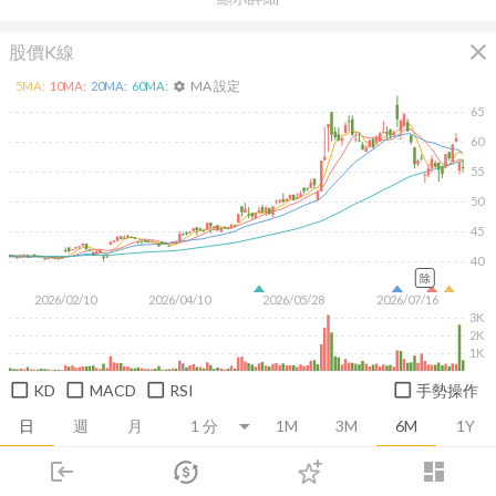
close
股價K線
MA 設定
5
MA:
10
MA:
20
MA:
60
MA:
settings
65
60
55
50
45
40
除
2026/02/10
2026/04/10
2026/05/28
2026/07/16
3K
2K
1K
KD
MACD
RSI
手勢操作
日
週
月
1M
3M
6M
1Y
login
dashboard
推薦卡片
基本面
技術面
消息面
籌碼面
財務報
市場
追蹤
下單
交易
登入