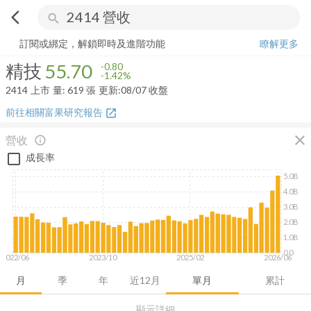
arrow_back_ios
search
精技
55.70
-1.42%
量:
619
張
訂閱或綁定，解鎖即時及進階功能
瞭解更多
精技
55.70
-0.80
-1.42%
2414
上市
量:
619
張
更新:
08/07 收盤
前往相關富果研究報告
open_in_new
close
營收
info_outline
成長率
5.0B
4.0B
3.0B
2.0B
1.0B
0.0
2022/06
2023/10
2025/02
2026/06
月
季
年
近12月
單月
累計
顯示詳細