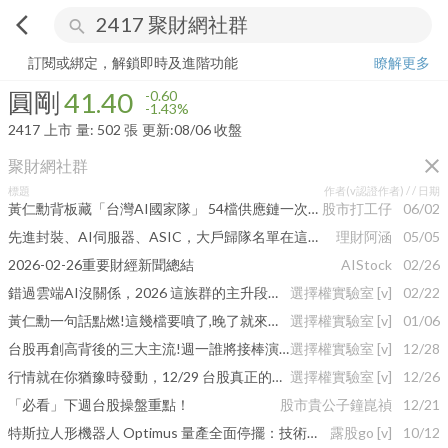
arrow_back_ios
search
圓剛
41.40
-1.43%
量:
502
張
訂閱或綁定，解鎖即時及進階功能
瞭解更多
圓剛
41.40
-0.60
-1.43%
2417
上市
量:
502
張
更新:
08/06 收盤
close
聚財網社群
標題
作者(v認證作者) /
/ 日期
黃仁勳背板藏「台灣AI國家隊」 54檔供應鏈一次曝光
股市打工仔
06/02
先進封裝、AI伺服器、ASIC，大戶歸隊名單在這…
理財阿涵
05/05
2026-02-26重要財經新聞總結
AIStock
02/26
錯過雲端AI沒關係，2026 這族群的主升段剛開始
選擇權實驗室
[v]
02/22
黃仁勳一句話點燃!這幾檔要噴了,晚了就來不及!
選擇權實驗室
[v]
01/06
台股再創高背後的三大主流!週一誰將接棒演出?
選擇權實驗室
[v]
12/28
行情就在你猶豫時發動，12/29 台股真正的主角現身
選擇權實驗室
[v]
12/26
「必看」下週台股操盤重點！
股市貴公子鐘崑禎
12/21
特斯拉人形機器人 Optimus 量產全面停擺：技術瓶頸、安全疑慮與股價崩跌
露股go
[v]
10/12