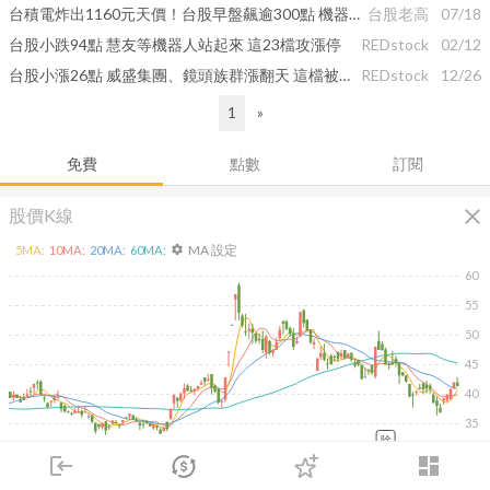
台積電炸出1160元天價！台股早盤飆逾300點 機器人概念全面亮燈
台股老高
07/18
台股小跌94點 慧友等機器人站起來 這23檔攻漲停
REDstock
02/12
台股小漲26點 威盛集團、鏡頭族群漲翻天 這檔被誤認防疫竟攻漲停
REDstock
12/26
1
»
免費
點數
訂閱
close
股價K線
MA 設定
5
MA:
10
MA:
20
MA:
60
MA:
settings
60
55
50
45
40
35
除
login
dashboard
2026/02/09
2026/04/09
2026/05/27
2026/07/15
20K
市場
追蹤
下單
交易
登入