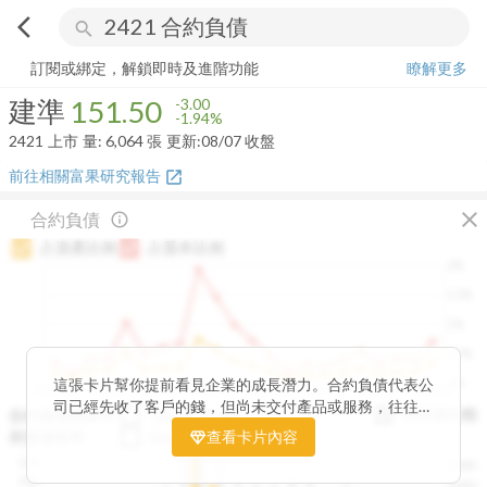
arrow_back_ios
search
建準
151.50
-1.94%
量:
6,064
張
訂閱或綁定，解鎖即時及進階功能
瞭解更多
建準
151.50
-3.00
-1.94%
2421
上市
量:
6,064
張
更新:
08/07 收盤
前往相關富果研究報告
open_in_new
close
合約負債
info_outline
占資產比例
占股本比例
2%
1.5%
1%
0.5%
0%
這張卡片幫你提前看見企業的成長潛力。合約負債代表公
2020Q1
2020Q4
2021Q3
2022Q2
2023Q1
2023Q4
2024Q3
2025Q2
司已經先收了客戶的錢，但尚未交付產品或服務，往往是
與存貨比較
合約負債成長率
QoQ
YoY
未來營收的先行指標。透過觀察合約負債的季度變化與其
存貨成長率
QoQ
查看卡片內容
YoY
佔資產、股本的比例，你可以判斷企業手中訂單是否穩定
12B
250M
成長、營收動能是否正在累積。當合約負債持續上升時，
10B
200M