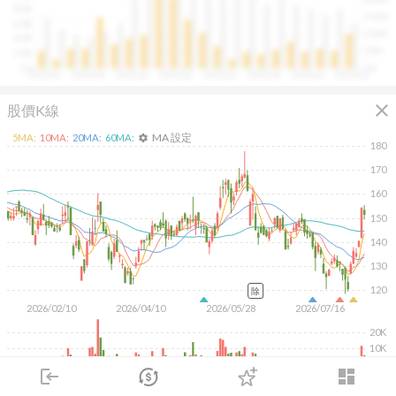
往往意味著未來幾季的營收與獲利將同步走強。這張卡片
8.0B
150M
讓你在市場還沒反應前，就能搶先洞察企業的成長訊號。
6.0B
100M
4.0B
50M
2.0B
0.0
0.0
2020Q1
2020Q4
2021Q3
2022Q2
2023Q1
2023Q4
2024Q3
2025Q2
close
股價K線
MA 設定
5
MA:
10
MA:
20
MA:
60
MA:
settings
180
170
160
150
140
130
120
除
2026/02/10
2026/04/10
2026/05/28
2026/07/16
20K
10K
login
dashboard
KD
MACD
RSI
手勢操作
市場
追蹤
下單
交易
登入