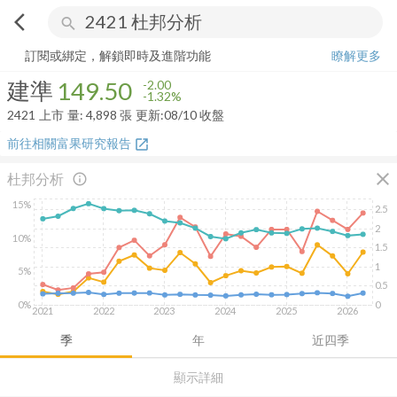
arrow_back_ios
search
建準
149.50
-1.32%
量:
4,898
張
訂閱或綁定，解鎖即時及進階功能
瞭解更多
建準
149.50
-2.00
-1.32%
2421
上市
量:
4,898
張
更新:
08/10 收盤
前往相關富果研究報告
open_in_new
close
杜邦分析
info_outline
15%
2.5
2
10%
1.5
1
5%
0.5
0%
0
2021
2022
2023
2024
2025
2026
季
年
近四季
顯示詳細