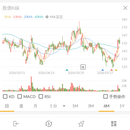
close
股價K線
MA 設定
5
MA:
10
MA:
20
MA:
60
MA:
settings
180
170
160
150
140
130
120
除
2026/02/11
2026/04/13
2026/05/29
2026/07/17
20K
10K
KD
MACD
RSI
手勢操作
日
週
月
1M
3M
6M
1Y
推薦卡片
基本面
技術面
消息面
籌碼面
財務報
login
dashboard
市場
追蹤
下單
交易
登入