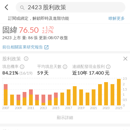
arrow_back_ios
search
固緯
76.50
+
2.27%
量:
86
張
訂閱或綁定，解鎖即時及進階功能
瞭解更多
固緯
76.50
+
1.70
2.27%
2423
上市
量:
86
張
更新:
08/07 收盤
前往相關富果研究報告
open_in_new
close
股利政策
info_outline
填息機率
平均填息天數
連續配發現金股利
info_outline
info_outline
info_outline
84.21%
59
天
近
10
年
17.400
元
(
16
/
19
)
2.5
2
1.5
1
0.5
0
2007
2009
2011
2013
2015
2017
2019
2021
2023
2025
顯示詳細