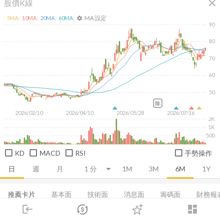
close
股價K線
MA 設定
5
MA:
10
MA:
20
MA:
60
MA:
settings
90
80
70
60
50
除
2026/02/10
2026/04/10
2026/05/28
2026/07/16
2K
1K
500
KD
MACD
RSI
手勢操作
日
週
月
1M
3M
6M
1Y
推薦卡片
基本面
技術面
消息面
籌碼面
財務報
login
dashboard
集保分布
董監持股
基本概況
營收
成長能力
市場
追蹤
下單
交易
登入