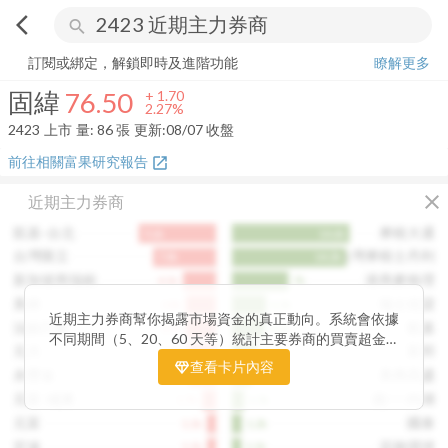
arrow_back_ios
search
固緯
76.50
+
2.27%
量:
86
張
訂閱或綁定，解鎖即時及進階功能
瞭解更多
固緯
76.50
+
1.70
2.27%
2423
上市
量:
86
張
更新:
08/07 收盤
前往相關富果研究報告
open_in_new
close
近期主力券商
凱基-台北
摩根大通
9.6k
14.6k
台灣匯立
台灣摩根士丹利
7.8k
14.2k
新加坡商瑞銀
港商麥格理
4.1k
7k
美林
瑞士信貸
3.8k
4.3k
近期主力券商幫你揭露市場資金的真正動向。系統會依據
法銀巴黎
凱基
3.7k
4.1k
不同期間（5、20、60 天等）統計主要券商的買賣超金
元大
富邦
3.5k
3.2k
額，讓你一眼看出哪些券商正在積極買進、哪些在出脫持
查看卡片內容
永豐金
美商高盛
3.4k
2.4k
股。透過觀察主力券商的佈局變化，你能判斷資金是否正
在悄悄進場或撤出，提前洞察市場趨勢。這張卡片特別適
元富-城東
統一-內湖
1.7k
1.5k
合想追蹤主力動向、掌握短線資金流向的投資人，幫你看
元富
國泰
1.1k
1.2k
見一般投資者看不見的關鍵訊號。
宏遠
花旗環球
1.1k
1.1k