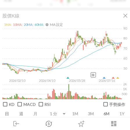
10k
5k
0
0
5k
10k
close
股價K線
MA 設定
5
MA:
10
MA:
20
MA:
60
MA:
settings
90
80
70
60
50
除
2026/02/10
2026/04/10
2026/05/28
2026/07/16
2K
1K
500
KD
MACD
RSI
手勢操作
日
週
月
1M
3M
6M
1Y
login
dashboard
市場
追蹤
下單
交易
登入
推薦卡片
基本面
技術面
消息面
籌碼面
財務報