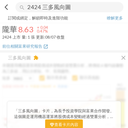
arrow_back_ios
search
隴華
8.63
+
0.47%
量:
1
張
訂閱或綁定，解鎖即時及進階功能
瞭解更多
隴華
8.63
+
0.04
0.47%
2424
上市
量:
1
張
更新:
08/07 收盤
前往相關富果研究報告
open_in_new
close
三多風向圖
extension
本圖運用機器運算將股價成本變動經過雙重分析，將傳統 6 條均線彙整
為三多線，用以分析短、中、長期趨勢。
顯示長多線
顯示高低點
短多
H.C.
arrow_drop_up
arrow_drop_up
短多線:
1426.00
中多線:
1366.85
長多線:
-
1496.0
1,400
1474.0
1195.22
1185.26
1,200
1155.38
1100.60
「三多風向圖」卡片，為長予投資學院與富果合作開發。
1140.44
1130.48
1120.52
1060.76
1,000
這個圖是運用機器運算將股價成本變動經過雙重分析，把
899.40
傳統 6 條均線彙整為三多線，用以分析短、中、長期股價
查看卡片內容
800
1426.0
812.75
趨勢。