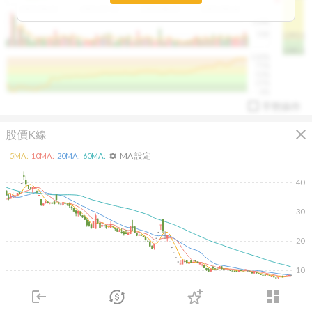
2025/04/23
2025/07/16
2025/08/20
2025/09/24
100K
50K
1393.1
1381.1
%
100%
%
75%
%
50%
%
25%
%
0%
手勢操作
close
股價K線
MA 設定
5
MA:
10
MA:
20
MA:
60
MA:
settings
40
30
arrow_drop_up
PL 指標:
94.88
%
20
10
2026/02/10
2026/04/10
2026/05/28
2026/07/16
login
dashboard
1K
市場
追蹤
下單
交易
登入