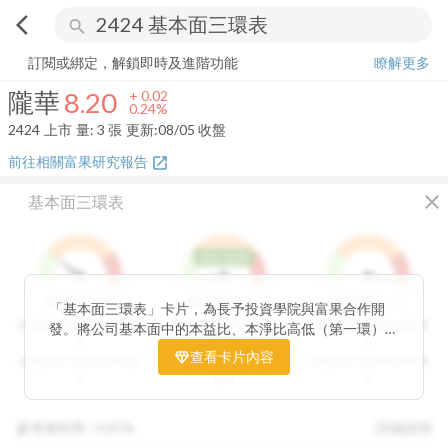
arrow_back_ios
search
隴華
8.20
+
0.24%
量:
3
張
訂閱或綁定，解鎖即時及進階功能
瞭解更多
隴華
8.20
+
0.02
0.24%
2424
上市
量:
3
張
更新:
08/05 收盤
前往相關富果研究報告
open_in_new
close
基本面三環表
低於低標
1
9
1
9
1
9
3
分
1
分
9
分
價值環
股利環
營收環
「基本面三環表」卡片，為長予投資學院與富果合作開
分數越高代表投資價值越
分數越高代表股利報酬率
分數越高代表營收成長性
發。將公司基本面中的本益比、本淨比高低（第一環）、
高
越高
高
股利報酬率好壞（第二環）以及營收成長性（第三環），
查看卡片內容
分數越低代表投資價值越
分數越低代表股利報酬率
分數越低代表營收成長性
透過數據分析與統計處理，用三環的表達方式讓投資人可
低
越低
低
以一目了然。三環的總分越高代表投資潛力越高，可做為
投資人評估中長期投資個股的重要參考指標。
參考殖利率 :
0.81%
詳細說明