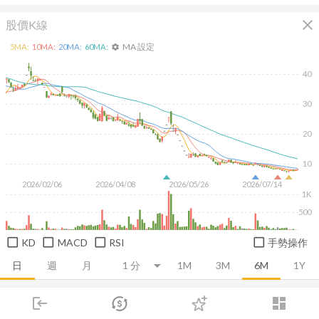
close
股價K線
MA 設定
5
MA:
10
MA:
20
MA:
60
MA:
settings
40
30
20
10
2026/02/06
2026/04/08
2026/05/26
2026/07/14
1K
500
KD
MACD
RSI
手勢操作
日
週
月
1M
3M
6M
1Y
login
dashboard
推薦卡片
基本面
技術面
消息面
籌碼面
財務報
市場
追蹤
下單
交易
登入