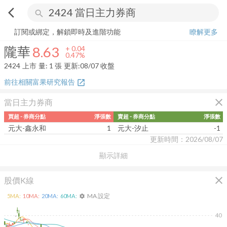
arrow_back_ios
search
隴華
8.63
+
0.47%
量:
1
張
訂閱或綁定，解鎖即時及進階功能
瞭解更多
隴華
8.63
+
0.04
0.47%
2424
上市
量:
1
張
更新:
08/07 收盤
前往相關富果研究報告
open_in_new
close
當日主力券商
買超 - 券商分點
淨張數
賣超 - 券商分點
淨張數
元大-鑫永和
1
元大-汐止
-1
更新時間：2026/08/07
顯示詳細
close
股價K線
MA 設定
5
MA:
10
MA:
20
MA:
60
MA:
settings
40