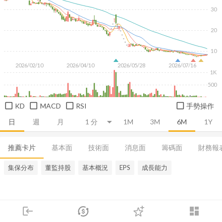
30
20
10
2026/02/10
2026/04/10
2026/05/28
2026/07/16
1K
500
KD
MACD
RSI
手勢操作
日
週
月
1M
3M
6M
1Y
推薦卡片
基本面
技術面
消息面
籌碼面
財務報
集保分布
董監持股
基本概況
EPS
成長能力
login
dashboard
市場
追蹤
下單
交易
登入