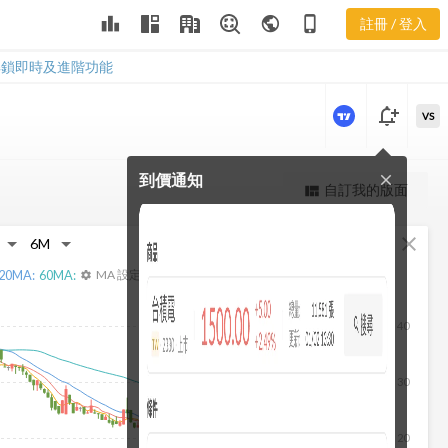
2424 重大訊
leaderboard
public
phone_iphone
註冊 / 登入
息
2424 重大訊息
解鎖即時及進階功能
notification_add
VS
到價通知
close
更強大的進階價量圖表
自訂我的版面
view_quilt
完整內容，僅限註冊會員使用
fullscreen
close
註冊/登入解鎖
20
MA:
60
MA:
MA 設定
settings
40
30
20