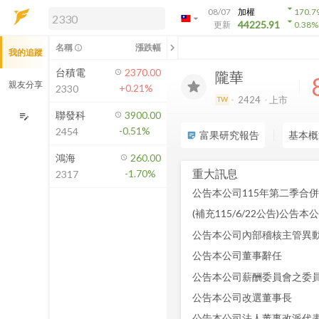
arrow_drop_down
08/07
加權
170.7
arrow_drop_down
arrow_drop_down
解鎖即時行情及進階功能
44225.91
更新
0.38
%
「綁定合作券商帳戶」或「訂閱任一
chevron_left
名稱
漲跌幅
info_outline
我的追蹤
方案」，即可解鎖以下功能：
即時行情
台積電
2370.00
隴華
即時市況與排行
親友分享
+0.21%
2330
到價通知
2424
上市
TW
成交金額熱力圖
聯發科
3900.00
edit_note
-0.51%
2454
前往方案訂閱
富果研究報告
基本概
sticky_note_2
如何綁定合作券商
鴻海
260.00
重大訊息
-1.70%
2317
(補充115/6/22公告)公
公告本公司內部稽核主管異
公告本公司董事辭任
公告本公司薪酬委員會之委
公告本公司改選董事長
公告本公司法人董事改派代