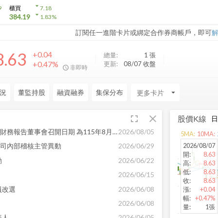
arrow_drop_down
9
櫃買
7.18
arrow_drop_down
384.19
1.83
%
訂閱任一進階卡片或綁定合作券商帳戶，即可
8.63
+0.04
總量:
1
張
+0.47%
更新:
08/07 收盤
非即時
況
董監持股
融資融券
集保分布
arrow_drop_down
fullscreen
close
股價K線
公告本公司115年第二季合併財務報告董事會召開日期 為115年8月13日
2026/08/05
arrow_back
5
MA:
10
MA:
發佈時間:
-
2026/08/07
告本公司內部稽核主管異動
2026/06/29
開
:
8.63
動
2026/06/22
高
:
8.63
低
:
8.63
2026/06/15
收
:
8.63
員改選
2026/06/08
漲
:
+0.04
幅
:
+0.47%
2026/06/08
量
:
1張
表人
2026/06/05