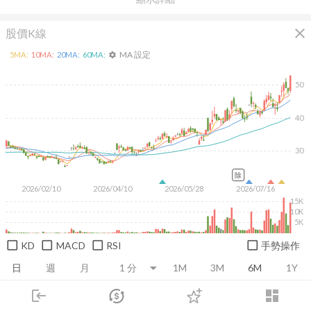
close
股價K線
MA 設定
5
MA:
10
MA:
20
MA:
60
MA:
settings
50
40
30
除
2026/02/10
2026/04/10
2026/05/28
2026/07/16
15K
10K
5K
KD
MACD
RSI
手勢操作
日
週
月
1M
3M
6M
1Y
login
dashboard
推薦卡片
基本面
技術面
消息面
籌碼面
財務報
市場
追蹤
下單
交易
登入