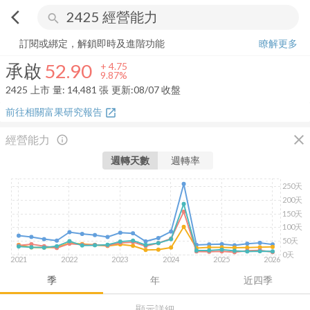
arrow_back_ios
search
承啟
52.90
+
9.87%
量:
14,481
張
訂閱或綁定，解鎖即時及進階功能
瞭解更多
承啟
52.90
+
4.75
9.87%
2425
上市
量:
14,481
張
更新:
08/07 收盤
前往相關富果研究報告
open_in_new
close
經營能力
info_outline
週轉天數
週轉率
250天
200天
150天
100天
50天
0天
2021
2022
2023
2024
2025
2026
季
年
近四季
顯示詳細