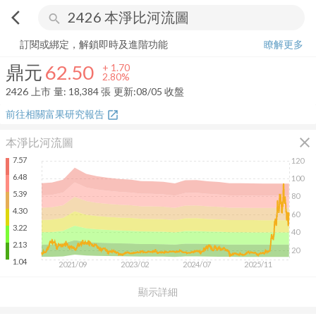
arrow_back_ios
search
鼎元
62.50
+
2.80%
量:
18,384
張
訂閱或綁定，解鎖即時及進階功能
瞭解更多
鼎元
62.50
+
1.70
2.80%
2426
上市
量:
18,384
張
更新:
08/05 收盤
前往相關富果研究報告
open_in_new
close
本淨比河流圖
7.57
120
6.48
100
5.39
80
4.30
60
3.22
40
2.13
20
1.04
2021/09
2023/02
2024/07
2025/11
顯示詳細