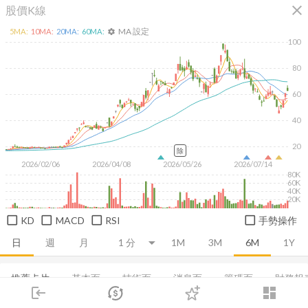
close
股價K線
MA 設定
5
MA:
10
MA:
20
MA:
60
MA:
settings
100
80
60
40
20
除
2026/02/06
2026/04/08
2026/05/26
2026/07/14
80K
60K
40K
20K
KD
MACD
RSI
手勢操作
日
週
月
1M
3M
6M
1Y
推薦卡片
基本面
技術面
消息面
籌碼面
財務報
login
dashboard
市場
追蹤
下單
交易
登入
集保分布
董監持股
EPS
利潤比率
成長能力