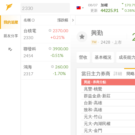
arrow_drop_down
08/07
加權
170.7
arrow_drop_down
arrow_drop_down
解鎖即時行情及進階功能
44225.91
更新
0.38
%
「綁定合作券商帳戶」或「訂閱任一
chevron_left
名稱
漲跌幅
info_outline
我的追蹤
方案」，即可解鎖以下功能：
即時行情
台積電
2370.00
興勤
即時市況與排行
親友分享
+0.21%
2330
到價通知
2428
上市
TW
成交金額熱力圖
聯發科
3900.00
edit_note
-0.51%
2454
前往方案訂閱
營收
基本概況
成長能
如何綁定合作券商
鴻海
260.00
當日主力券商
詳細
簡略
-1.70%
2317
買超 - 券商分點
兆豐-桃鶯
群益金鼎-新莊
台新-高雄
致和-高雄
元大-竹山
元大-內湖民權
元大-金門