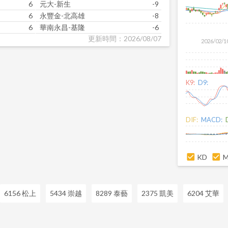
6
元大-新生
-9
6
永豐金-北高雄
-8
6
華南永昌-基隆
-6
更新時間：2026/08/07
2026/02/1
K9:
D9:
DIF:
MACD:
KD
6156 松上
5434 崇越
8289 泰藝
2375 凱美
6204 艾華