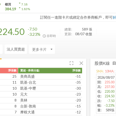
arrow_drop_down
9
櫃買
7.18
arrow_drop_down
384.19
1.83
%
訂閱任一進階卡片或綁定合作券商帳戶，即可
224.50
-7.50
總量:
589
張
-3.23%
更新:
08/07 收盤
非即時
力
法人買賣超
arrow_drop_down
fullscreen
close
股價K線
淨張數
賣超 - 券商分點
淨張數
5
MA:
10
MA:
25
美商高盛
-51
2026/08/07
11
凱基-台北
-35
開
:
235.00
高
:
237.00
10
凱基-中壢
-30
低
:
220.00
10
元大
-23
收
:
224.50
8
美林
-20
跌
:
-7.50
幅
:
-3.23%
8
台新-敦南
-15
量
:
589張
7
摩根大通
-12