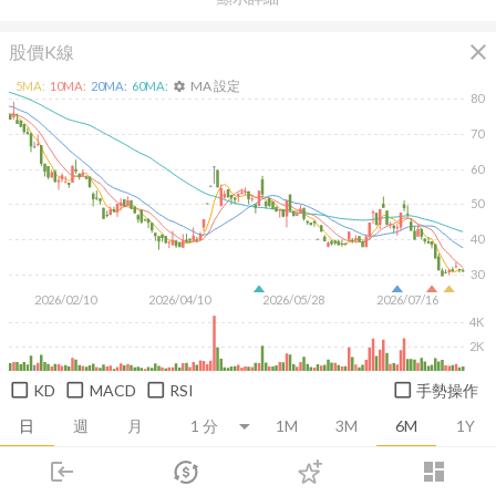
close
股價K線
MA 設定
5
MA:
10
MA:
20
MA:
60
MA:
settings
80
70
60
50
40
30
2026/02/10
2026/04/10
2026/05/28
2026/07/16
4K
2K
KD
MACD
RSI
手勢操作
日
週
月
1M
3M
6M
1Y
login
dashboard
推薦卡片
基本面
技術面
消息面
籌碼面
財務報
市場
追蹤
下單
交易
登入