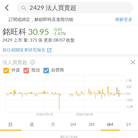
arrow_back_ios
search
銘旺科
30.95
-1.43%
量:
371
張
訂閱或綁定，解鎖即時及進階功能
瞭解更多
銘旺科
30.95
-0.45
-1.43%
2429
上市
量:
371
張
更新:
08/07 收盤
前往相關富果研究報告
open_in_new
close
法人買賣超
info_outline
外資
投信
自營商
1.0k
500
0.0
-500
-1.0k
2026/03/31
2026/06/04
日
週
月
1M
3M
6M
1Y
顯示詳細