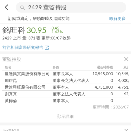
arrow_back_ios
search
銘旺科
30.95
-1.43%
量:
371
張
訂閱或綁定，解鎖即時及進階功能
瞭解更多
銘旺科
30.95
-0.45
-1.43%
2429
上市
量:
371
張
更新:
08/07 收盤
前往相關富果研究報告
open_in_new
close
董監持股
姓名
身份
選任時持股
累計
世達興實業股份有限公司
董事長本人
10,545,000
10,545,
周維昆
董事長之法人代表人
0
4,000,
世達興旺股份有限公司
董事本人
4,751,800
4,751,
劉真真
董事之法人代表人
0
62,
黃德倫
董事本人
0
更新時間：2026/07
顯示詳細
close
股價K線