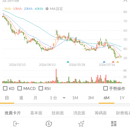
MA 設定
5
MA:
10
MA:
20
MA:
60
MA:
settings
80
70
60
50
40
30
2026/02/10
2026/04/10
2026/05/28
2026/07/16
4K
2K
KD
MACD
RSI
手勢操作
日
週
月
1M
3M
6M
1Y
推薦卡片
基本面
技術面
消息面
籌碼面
財務報
login
dashboard
集保分布
基本概況
EPS
償債能力
成長能力
市場
追蹤
下單
交易
登入