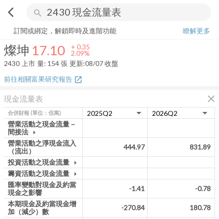
arrow_back_ios
search
燦坤
17.10
+
2.09%
量:
154
張
訂閱或綁定，解鎖即時及進階功能
瞭解更多
燦坤
17.10
+
0.35
2.09%
2430
上市
量:
154
張
更新:
08/07 收盤
前往相關富果研究報告
open_in_new
close
現金流量表
合併財報
(單位：佰萬)
營業活動之現金流量－
間接法
arrow_drop_down
營業活動之淨現金流入
444.97
831.89
（流出）
投資活動之現金流量
arrow_drop_down
籌資活動之現金流量
arrow_drop_down
匯率變動對現金及約當
-1.41
-0.78
現金之影響
本期現金及約當現金增
-270.84
180.78
加（減少）數