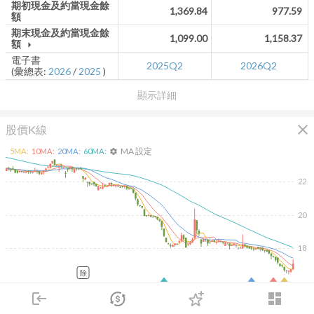
期初現金及約當現金餘
1,369.84
977.59
額
期末現金及約當現金餘
1,099.00
1,158.37
額
arrow_drop_down
電子書
2025Q2
2026Q2
(彙總表:
2026
/
2025
)
顯示詳細
close
股價K線
MA 設定
5
MA:
10
MA:
20
MA:
60
MA:
settings
22
20
18
除
2026/02/10
2026/04/10
2026/05/28
2026/07/16
login
dashboard
800
600
市場
追蹤
下單
交易
登入
400