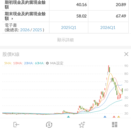
期初現金及約當現金餘
40.16
20.89
額
期末現金及約當現金餘
58.02
67.49
額
arrow_drop_down
電子書
2025Q1
2026Q1
(彙總表:
2026
/
2025
)
顯示詳細
close
股價K線
MA 設定
5
MA:
10
MA:
20
MA:
60
MA:
settings
90
80
70
60
50
40
30
2026/02/09
2026/04/09
2026/05/27
2026/07/15
login
dashboard
2K
市場
追蹤
下單
交易
登入