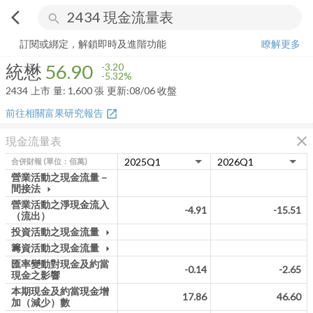
arrow_back_ios
search
統懋
56.90
-5.32%
量:
1,600
張
訂閱或綁定，解鎖即時及進階功能
瞭解更多
統懋
56.90
-3.20
-5.32%
2434
上市
量:
1,600
張
更新:
08/06 收盤
前往相關富果研究報告
open_in_new
close
現金流量表
合併財報
(單位：佰萬)
營業活動之現金流量－
間接法
arrow_drop_down
營業活動之淨現金流入
-4.91
-15.51
（流出）
投資活動之現金流量
arrow_drop_down
籌資活動之現金流量
arrow_drop_down
匯率變動對現金及約當
-0.14
-2.65
現金之影響
本期現金及約當現金增
17.86
46.60
加（減少）數