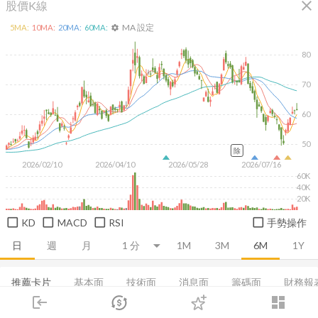
close
股價K線
MA 設定
5
MA:
10
MA:
20
MA:
60
MA:
settings
80
70
60
50
除
2026/02/10
2026/04/10
2026/05/28
2026/07/16
60K
40K
20K
KD
MACD
RSI
手勢操作
日
週
月
1M
3M
6M
1Y
推薦卡片
基本面
技術面
消息面
籌碼面
財務報
login
dashboard
集保分布
董監持股
EPS
營收
成長能力
市場
追蹤
下單
交易
登入