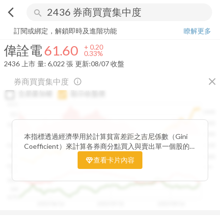
arrow_back_ios
search
偉詮電
61.60
+
0.33%
量:
6,022
張
訂閱或綁定，解鎖即時及進階功能
瞭解更多
偉詮電
61.60
+
0.20
0.33%
2436
上市
量:
6,022
張
更新:
08/07 收盤
close
券商買賣集中度
info_outline
交易量加權
顯示收盤價
0.15
1400
0.1
1300
0.05
1200
0
本指標透過經濟學用於計算貧富差距之吉尼係數（Gini
Coefficient）來計算各券商分點買入與賣出單一個股的
-0.05
1100
集中程度。可做為籌碼面分析的一個重要參考。
-0.1
1000
查看卡片內容
-0.15
900
0.9
0.85
0.8
0.75
2025/06/16
2025/07/31
2025/09/16