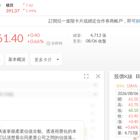
arrow_drop_up
0
櫃買
7.62
arrow_drop_up
391.37
1.99
%
訂閱任一進階卡片或綁定合作券商帳戶，即可
61.40
+0.40
總量:
4,713
張
+0.66%
更新:
08/06 收盤
非即時
收
基本概況
arrow_drop_down
fullscreen
close
股價K線
5
MA:
10
MA:
2026/08/06
開
:
61.50
高
:
61.70
40
低
:
60.10
30
收
:
61.40
20
漲
:
+0.40
幅
:
+0.66%
10
位數
快速掌握產業估值全貌。透過視覺化的本
量
:
4,713張
.87
0
可以清楚看出同產業公司之間的估值落
~20
20~25
25~30
30~35
35~40
40~45
45~50
50以上