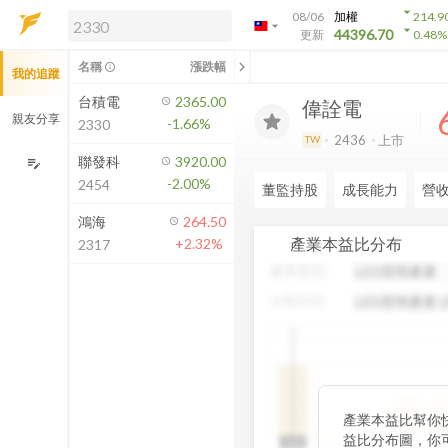
arrow_drop_down
08/06
加權
214.9
arrow_drop_down
arrow_drop_down
解鎖即時行情及進階功能
44396.70
更新
0.48
%
「綁定合作券商帳戶」或「訂閱任一
chevron_left
名稱
漲跌幅
info_outline
我的追蹤
方案」，即可解鎖以下功能：
即時行情
台積電
2365.00
偉詮電
即時市況與排行
親友分享
-1.66%
2330
到價通知
2436
上市
TW
成交金額熱力圖
聯發科
3920.00
edit_note
-2.00%
2454
前往方案訂閱
董監持股
成長能力
營
如何綁定合作券商
鴻海
264.50
產業本益比分布
+2.32%
2317
產業類別
分類項目
中
產業本益比幫你
19
益比分布圖，你
N/A
N/A
0~5
5~10
10~15
15