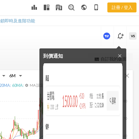
益比分布
leaderboard
public
phone_iphone
註冊 / 登入
2436 產業本益比分
布
解鎖即時及進階功能
notification_add
VS
到價通知
close
更強大的進階價量圖表
自訂我的版面
view_quilt
完整內容，僅限註冊會員使用
fullscreen
close
註冊/登入解鎖
20
MA:
60
MA:
MA 設定
settings
80
70
60