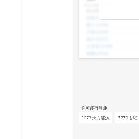
差，了解哪些股
本益比級距
N/A (共29檔)
數、本益比範圍
股名(股號)
整體的合理價帶
佳能
(
2374
)
或是找出估值落
建大
(
2106
)
見機會，做出更
川湖
(
2059
)
為升
(
2231
)
台達電
(
2308
)
新鋼
(
2032
)
威盛
(
2388
)
海光
(
2038
)
茂矽
(
2342
)
正崴
(
2392
)
昆盈
(
2365
)
你可能有興趣
3073 天方能源
7770 君曜