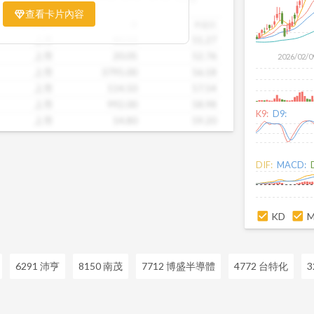
票相對被低估、哪些可能已偏貴。從中位
查看卡片內容
到個別公司位置，卡片讓你一眼辨識產業
市場別
價
本益比
。無論你想評估一家公司是否具吸引力，
上市
80.50
51.27
後的潛力股，這張卡片都能幫你用數據看
上市
20.05
52.76
2026/02/0
精準的投資判斷。
上市
3795.00
56.18
上市
114.50
57.54
上市
992.00
58.98
K9:
D9:
上市
14.80
59.20
上市
53.90
82.92
上市
15.45
110.36
DIF:
MACD:
上市
28.70
110.38
上市
47.50
113.10
上市
38.65
113.68
KD
6291 沛亨
8150 南茂
7712 博盛半導體
4772 台特化
3