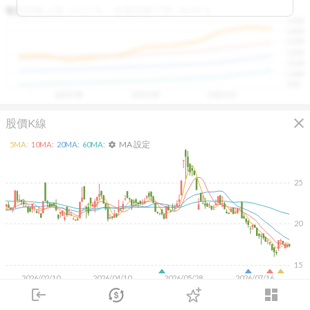
區間，則可能出現被低估的買進機會。五線譜不只是技術
收盤距離上限:
10.17
%
收盤距離下限:
38.09
%
1500
分析，更是幫助你掌握「合理價帶」與「長期趨勢」的工
1400
具，讓投資判斷更有依據、更有信心。
1300
1200
1100
1000
900
2025/08
2025/09
2025/10
close
股價K線
MA 設定
5
MA:
10
MA:
20
MA:
60
MA:
settings
25
20
15
2026/02/10
2026/04/10
2026/05/28
2026/07/16
login
dashboard
2K
1K
市場
追蹤
下單
交易
登入