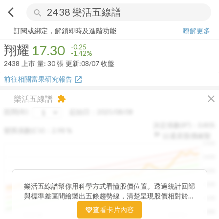
arrow_back_ios
search
翔耀
17.30
-1.42%
量:
30
張
訂閱或綁定，解鎖即時及進階功能
瞭解更多
翔耀
17.30
-0.25
-1.42%
2438
上市
量:
30
張
更新:
08/07 收盤
前往相關富果研究報告
open_in_new
close
樂活五線譜
extension
區間(年)
起始日：
2025/08/08
決定係數(R²)：
0.805
變異係數(CV)：
2.98
%
以還原股價繪製
1500
1400
1300
1200
樂活五線譜幫你用科學方式看懂股價位置。透過統計回歸
與標準差區間繪製出五條趨勢線，清楚呈現股價相對於長
1100
期均衡區間的位置。當股價落在上方紅色區間，代表股價
查看卡片內容
1000
已偏離長期平均、短線可能過熱；反之，若接近下方綠色
2025/08
2025/09
2025/09
2025/10