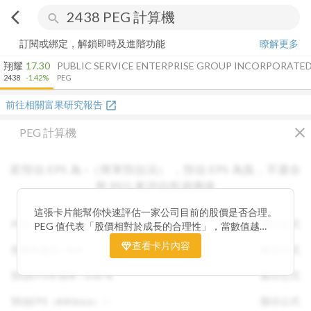
arrow_back_ios
search
訂閱或綁定，解鎖即時及進階功能
瞭解更多
翔耀
17.30
PUBLIC SERVICE ENTERPRISE GROUP INCORPORATE
2438
-1.42%
PEG
前往相關富果研究報告
open_in_new
close
PEG 計算機
若預估 EPS 為
-
（簡單預估法）
，
預估 EPS
為負，不適合
用 PEG 來評估投資價值
這張卡片能幫你快速評估一家公司目前的股價是否合理。
PEG :
N/A
顯示公式
PEG 值代表「股價相對於成長的合理性」，當數值越
低，通常表示股票價格尚未充分反映公司未來的獲利成長
查看卡片內容
預期本益比 :
N/A
顯示公式
潛力，具備投資吸引力。 卡片同時顯示預估 EPS、年增
率與本益比，幫助你從成長與估值兩個角度雙重判斷，找
預估EPS年增率 :
0.00
%
顯示公式
出真正被低估的潛力股，讓投資決策更有依據。
預估EPS
:
-
顯示公式
（簡單預估法）