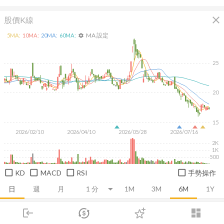
close
股價K線
MA 設定
5
MA:
10
MA:
20
MA:
60
MA:
settings
25
20
15
2026/02/10
2026/04/10
2026/05/28
2026/07/16
2K
1K
500
KD
MACD
RSI
手勢操作
日
週
月
1M
3M
6M
1Y
login
dashboard
推薦卡片
基本面
技術面
消息面
籌碼面
財務報
市場
追蹤
下單
交易
登入