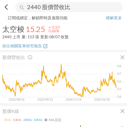
arrow_back_ios
search
太空梭
15.25
+
0.66%
量:
153
張
訂閱或綁定，解鎖即時及進階功能
瞭解更多
太空梭
15.25
+
0.10
0.66%
2440
上市
量:
153
張
更新:
08/07 收盤
前往相關富果研究報告
open_in_new
close
股價營收比
info_outline
0.8
0.7
0.6
0.5
0.4
2022/08/02
2023/09/21
2024/11/14
2026/01/02
close
股價K線
MA 設定
5
MA:
10
MA:
20
MA:
60
MA:
settings