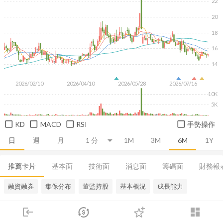
22
20
18
16
14
2026/02/10
2026/04/10
2026/05/28
2026/07/16
10K
5K
KD
MACD
RSI
手勢操作
日
週
月
1M
3M
6M
1Y
推薦卡片
基本面
技術面
消息面
籌碼面
財務報
融資融券
集保分布
董監持股
基本概況
成長能力
login
dashboard
市場
追蹤
下單
交易
登入