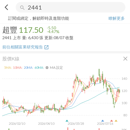
arrow_back_ios
search
超豐
117.50
-4.47%
量:
6,430
張
訂閱或綁定，解鎖即時及進階功能
瞭解更多
超豐
117.50
-5.50
-4.47%
2441
上市
量:
6,430
張
更新:
08/07 收盤
前往相關富果研究報告
open_in_new
close
股價K線
MA 設定
5
MA:
10
MA:
20
MA:
60
MA:
settings
140
120
100
80
2026/02/10
2026/04/10
2026/05/28
2026/07/16
30K