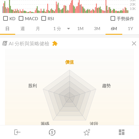
20K
10K
KD
MACD
RSI
手勢操作
日
週
月
1M
3M
6M
1Y
close
AI 分析與策略健檢
extension
價值
股利
趨勢
籌碼
波段
login
dashboard
市場
追蹤
下單
交易
登入