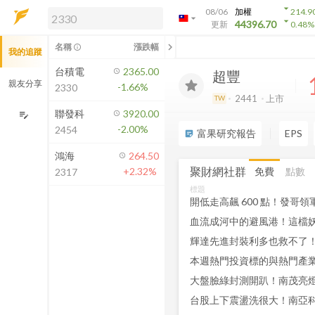
arrow_drop_down
08/06
加權
214.9
arrow_drop_down
arrow_drop_down
解鎖即時行情及進階功能
44396.70
更新
0.48
%
「綁定合作券商帳戶」或「訂閱任一
chevron_left
名稱
漲跌幅
info_outline
我的追蹤
方案」，即可解鎖以下功能：
即時行情
台積電
2365.00
超豐
即時市況與排行
親友分享
-1.66%
2330
到價通知
2441
上市
TW
成交金額熱力圖
聯發科
3920.00
edit_note
-2.00%
2454
前往方案訂閱
富果研究報告
EPS
sticky_note_2
如何綁定合作券商
鴻海
264.50
聚財網社群
免費
點數
+2.32%
2317
標題
本週熱門投資標的與熱門產