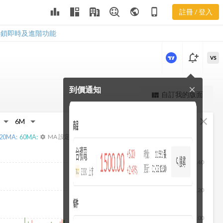
2441 聚財網
leaderboard
public
phone_iphone
註冊 / 登入
社群
2441 聚財網社群
解鎖即時及進階功能
notification_add
VS
到價通知
close
更強大的進階價量圖表
自訂我的版面
view_quilt
完整內容，僅限註冊會員使用
fullscreen
close
註冊/登入解鎖
20
MA:
60
MA:
MA 設定
settings
140
120
100