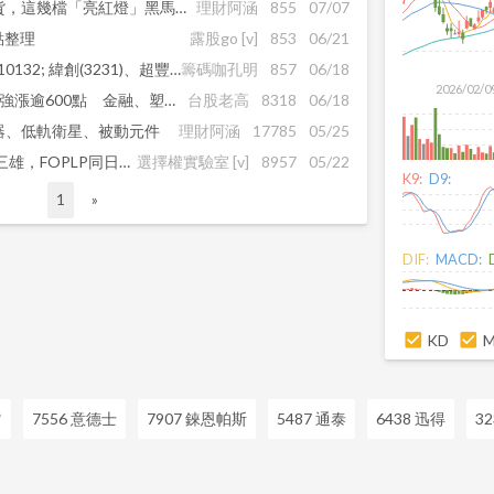
AI記憶體族群大戶連三日掃貨，這幾檔「亮紅燈」黑馬散戶還沒發現
理財阿涵
855
07/07
點整理
露股go
[v]
853
06/21
短線空單｜歷史交易記錄 &#10132; 緯創(3231)、超豐(2441)
籌碼咖孔明
857
06/18
2026/02/0
Fed放鷹也壓不住！台股盤中強漲逾600點 金融、塑化、被動元件搶當主角
台股老高
8318
06/18
器、低軌衛星、被動元件
理財阿涵
17785
05/25
AMD砸百億點名封測、載板三雄，FOPLP同日爆發...
選擇權實驗室
[v]
8957
05/22
K9:
D9:
1
»
DIF:
MACD:
KD
*
7556 意德士
7907 錸恩帕斯
5487 通泰
6438 迅得
3