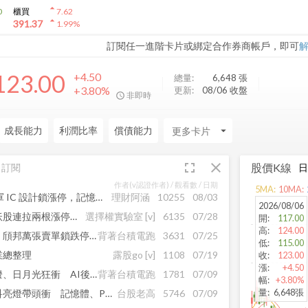
arrow_drop_up
0
櫃買
7.62
arrow_drop_up
391.37
1.99
%
訂閱任一進階卡片或綁定合作券商帳戶，即可
123.00
+4.50
總量:
6,648
張
+3.80%
更新:
08/06 收盤
非即時
成長能力
利潤比率
償債能力
arrow_drop_down
fullscreen
close
股價K線
訂閱
作者(v認證作者) /
觀看數
/ 日期
5
MA:
10
MA:
開低走高飆 600 點！發哥領軍 IC 設計鎖漲停，記憶體強勢集體亮燈，將引爆這幾隻..
理財阿涵
10255
08/03
2026/08/06
血流成河中的避風港！這檔妖股連拉兩根漲停，短線高勝率聖品！
選擇權實驗室
[v]
6135
07/28
開
:
117.00
高
:
124.00
輝達先進封裝利多也救不了！頎邦萬張賣單鎖跌停 封測族群慘遭團滅
背著台積電跑
3631
07/25
低
:
115.00
業總整理
露股go
[v]
1108
07/19
收
:
123.00
漲
:
+4.50
大盤臉綠封測開趴！南茂亮燈、日月光狂衝 AI後段鏈逆勢吸金
背著台積電跑
1781
07/09
幅
:
+3.80%
量
:
6,648張
台股上下震盪洗很大！南亞科亮燈帶頭衝 記憶體、PCB封測接棒撐盤
台股老高
5746
07/09