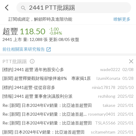
arrow_back_ios
search
超豐
118.50
-0.84%
量:
12,088
張
訂閱或綁定，解鎖即時及進階功能
瞭解更多
超豐
118.50
-1.00
-0.84%
2441
上市
量:
12,088
張
更新:
08/05 收盤
前往相關富果研究報告
open_in_new
close
PTT批踢踢
info_outline
[標的] 2441 超豐 過年抱股安心多
wade0222
02/08
[新聞] 超豐釋樂觀財報卻慘摔逾8% 專家揭1原
IzumiKonata
01/28
[標的] 2441超豐-從從容容多
ninia178178
2025/10
[情報] 2441 超豐 董事會決議股利分派
rezhilong
2025/02
Re: [新聞] 日本2024年EV銷量：比亞迪首超豐田
takase
2025/01
Re: [新聞] 日本2024年EV銷量：比亞迪首超豐田
rosemary0401
2025/01
Re: [新聞] 日本2024年EV銷量：比亞迪首超豐田
TSLA5566
2025/01
[新聞] 日本2024年EV銷量：比亞迪首超豐田
scitamehtam
2025/01