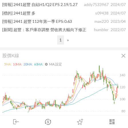
[情報] 2441超豐 自結H1/Q2 EPS 2.19/1.27
addy7533967
2024/07
[標的] 2441超豐 多
s09438
2024/07
[情報] 2441 超豐 112年第一季 EPS:0.63
max220
2023/04
[新聞] 超豐：客戶庫存調整 營收將大幅向下修正
humbler
2022/07
1
»
close
股價K線
MA 設定
5
MA:
10
MA:
20
MA:
60
MA:
settings
140
120
100
80
2026/02/06
2026/04/08
2026/05/26
2026/07/14
login
dashboard
市場
追蹤
下單
交易
登入
30K