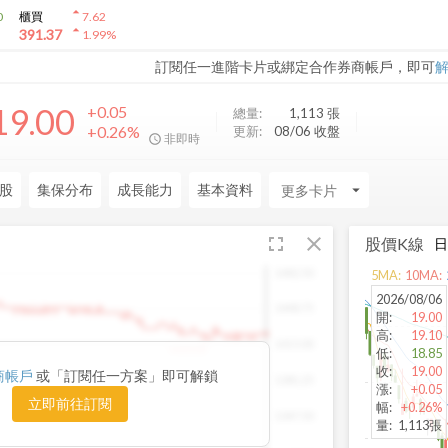
arrow_drop_up
0
櫃買
7.62
arrow_drop_up
391.37
1.99
%
訂閱任一進階卡片或綁定合作券商帳戶，即可
19.00
+0.05
總量:
1,113
張
+0.26%
更新:
08/06 收盤
非即時
股
集保分布
成長能力
基本資料
arrow_drop_down
fullscreen
close
股價K線
1482.50
5
MA:
10
MA:
2026/08/06
1448.75
開
:
19.00
高
:
19.10
1415.00
1420.00
低
:
18.85
收
:
19.00
商帳戶
或「訂閱任一方案」即可解鎖
1381.25
漲
:
+0.05
立即前往訂閱
幅
:
+0.26%
1347.50
量
:
1,113張