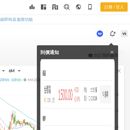
2442 即時走
leaderboard
public
phone_iphone
註冊 / 登入
勢
2442 即時走勢
解鎖即時及進階功能
notification_add
VS
到價通知
close
更強大的進階價量圖表
自訂我的版面
view_quilt
完整內容，僅限註冊會員使用
fullscreen
close
註冊/登入解鎖
20
MA:
60
MA:
MA 設定
settings
24
22
20