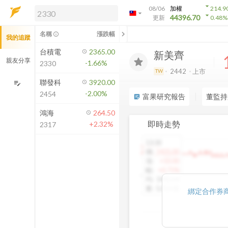
arrow_drop_down
08/06
加權
214.9
arrow_drop_down
arrow_drop_down
解鎖即時行情及進階功能
44396.70
更新
0.48
%
「綁定合作券商帳戶」或「訂閱任一
chevron_left
名稱
漲跌幅
info_outline
我的追蹤
方案」，即可解鎖以下功能：
即時行情
台積電
2365.00
新美齊
即時市況與排行
親友分享
-1.66%
2330
到價通知
2442
上市
TW
成交金額熱力圖
聯發科
3920.00
edit_note
-2.00%
2454
前往方案訂閱
富果研究報告
董監持
sticky_note_2
如何綁定合作券商
鴻海
264.50
即時走勢
+2.32%
2317
13:30
1460.00
價
:
1425.00
漲
:
+10.00
幅
:
+0.71%
均
:
1442.64
量
:
5,013 張
綁定合作券