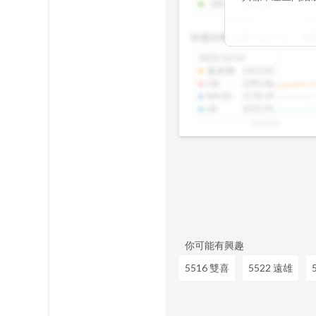
-2SD
:
1303.48
期均衡區間的位
2025/08
20
已偏離長期平均
收盤距離上限:
10.17
%
收
區間，則可能出
分析，更是幫助
2025/10/14
具，讓投資判斷
還原價
:
1425.00
UB
:
1293.46
MA20
:
1170.19
LB
:
1031.91
2025/08
你可能有興趣
5516 雙喜
5522 遠雄