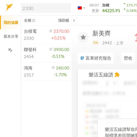
arrow_drop_down
08/07
加權
170.7
arrow_drop_down
arrow_drop_down
解鎖即時行情及進階功能
44225.91
更新
0.38
%
「綁定合作券商帳戶」或「訂閱任一
chevron_left
名稱
漲跌幅
info_outline
我的追蹤
方案」，即可解鎖以下功能：
即時行情
台積電
2370.00
新美齊
即時市況與排行
親友分享
+0.21%
2330
到價通知
2442
上市
TW
成交金額熱力圖
聯發科
3900.00
edit_note
-0.51%
2454
前往方案訂閱
富果研究報告
營收
sticky_note_2
如何綁定合作券商
鴻海
260.00
樂活五線譜
-1.70%
extension
2317
區間(年)
起始日
變異係數(CV)：
2.98
%
2025/10/14
還原價
:
1425.00
+2SD
:
1468.70
+1SD
:
1428.01
TL
:
1386.85
樂活五線譜幫你
-1SD
:
1345.34
與標準差區間繪