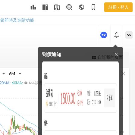
2442 樂活五
leaderboard
public
phone_iphone
註冊 / 登入
線譜
2442 樂活五線譜
解鎖即時及進階功能
notification_add
VS
到價通知
close
更強大的進階價量圖表
自訂我的版面
view_quilt
完整內容，僅限註冊會員使用
fullscreen
close
註冊/登入解鎖
20
MA:
60
MA:
MA 設定
settings
24
22
20