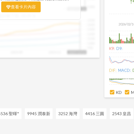
置。當股價落在上方紅色區間，代表股價
查看卡片內容
1000
25/09
2025/09
2025/10
2025/10/14
、短線可能過熱；反之，若接近下方綠色
盤距離下限:
38.09
%
現被低估的買進機會。五線譜不只是技術
1500
你掌握「合理價帶」與「長期趨勢」的工
2026/02/1
1400
更有依據、更有信心。
1300
1200
1100
1000
900
K9:
D9:
2025/09
2025/10
2025/10/14
DIF:
MACD:
KD
5536 聖暉*
9945 潤泰新
3252 海灣
4416 三圓
2543 皇昌