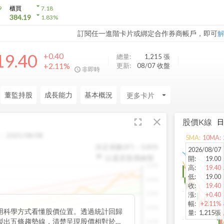
arrow_drop_down
9
櫃買
7.18
arrow_drop_down
384.19
1.83
%
訂閱任一進階卡片或綁定合作券商帳戶，即可
19.40
+0.40
總量:
1,215
張
+2.11%
更新:
08/07 收盤
非即時
董監持股
成長能力
基本概況
arrow_drop_down
fullscreen
close
股價K線
：
2025/08/08
5
MA:
10
MA:
決定係數(R²)：
0.805
2026/08/07
以還原股價繪製
開
:
19.00
1500
高
:
19.40
低
:
19.00
1400
收
:
19.40
1300
漲
:
+0.40
幅
:
+2.11%
1200
用科學方式看懂股價位置。透過統計回歸
量
:
1,215張
製出五條趨勢線，清楚呈現股價相對於長
1100