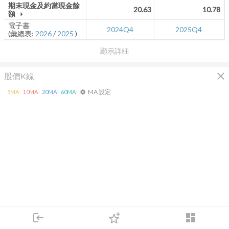
期末現金及約當現金餘
20.63
10.78
額
arrow_drop_down
電子書
2024Q4
2025Q4
(彙總表:
2026
/
2025
)
顯示詳細
close
股價K線
MA 設定
5
MA:
10
MA:
20
MA:
60
MA:
settings
login
dashboard
市場
追蹤
下單
交易
登入