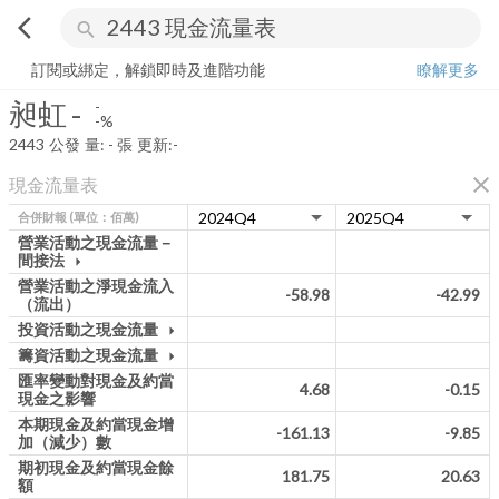
arrow_back_ios
search
昶虹
-
-%
量:
-
張
訂閱或綁定，解鎖即時及進階功能
瞭解更多
昶虹
-
-
-%
2443
公發
量:
-
張
更新:
-
close
現金流量表
合併財報
(單位：佰萬)
營業活動之現金流量－
間接法
arrow_drop_down
營業活動之淨現金流入
-58.98
-42.99
（流出）
投資活動之現金流量
arrow_drop_down
籌資活動之現金流量
arrow_drop_down
匯率變動對現金及約當
4.68
-0.15
現金之影響
本期現金及約當現金增
-161.13
-9.85
加（減少）數
期初現金及約當現金餘
181.75
20.63
額