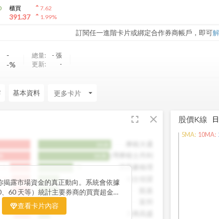
arrow_drop_up
0
櫃買
7.62
arrow_drop_up
391.37
1.99
%
訂閱任一進階卡片或綁定合作券商帳戶，即可
-
-
總量:
-
張
-%
更新:
-
布
基本資料
arrow_drop_down
fullscreen
close
股價K線
5
MA:
10
MA:
摩根大通
14.6k
台灣摩根士丹利
8k
14.2k
港商麥格理
.1k
7k
瑞士信貸
3.8k
4.3k
你揭露市場資金的真正動向。系統會依據
凱基
3.7k
4.1k
0、60 天等）統計主要券商的買賣超金
出哪些券商正在積極買進、哪些在出脫持
富邦
3.5k
3.2k
查看卡片內容
力券商的佈局變化，你能判斷資金是否正
美商高盛
3.4k
2.4k