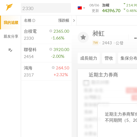
arrow_drop_down
08/06
加權
214.9
arrow_drop_down
arrow_drop_down
解鎖即時行情及進階功能
44396.70
更新
0.48
%
「綁定合作券商帳戶」或「訂閱任一
chevron_left
名稱
漲跌幅
info_outline
我的追蹤
方案」，即可解鎖以下功能：
即時行情
台積電
2365.00
昶虹
即時市況與排行
親友分享
-1.66%
2330
到價通知
2443
公發
TW
成交金額熱力圖
聯發科
3920.00
edit_note
-2.00%
2454
前往方案訂閱
成長能力
營收
集保分
如何綁定合作券商
鴻海
264.50
近期主力券商
+2.32%
2317
顯示20筆
凱基-台北
9.6k
台灣匯立
7.
新加坡商瑞銀
4
美林
近期主力券商幫
法銀巴黎
不同期間（5、2
額，讓你一眼看
元大
股。透過觀察主
永豐金