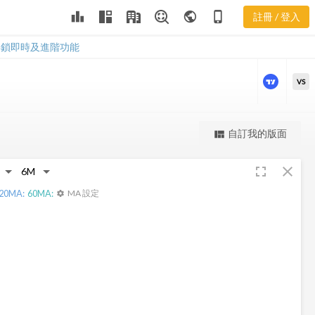
2443 近期主
leaderboard
public
phone_iphone
註冊 / 登入
力券商
2443 近期主力券商
解鎖即時及進階功能
VS
更強大的進階價量圖表
自訂我的版面
view_quilt
完整內容，僅限註冊會員使用
fullscreen
close
註冊/登入解鎖
20
MA:
60
MA:
MA 設定
settings