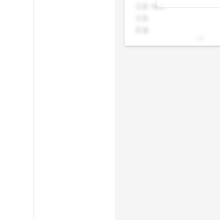
在悄悄進場或撤
元富-城東
合想追蹤主力動
元富
見一般投資者看
宏遠
10k