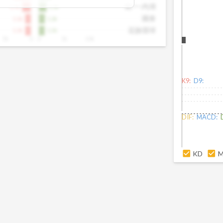
出，提前洞察市場趨勢。這張卡片特別適
統一-內湖
1.7k
1.5k
向、掌握短線資金流向的投資人，幫你看
國泰
1.1k
1.2k
不見的關鍵訊號。
花旗環球
1.1k
1.1k
5k
0
0
5k
10k
K9:
D9:
DIF:
MACD:
KD